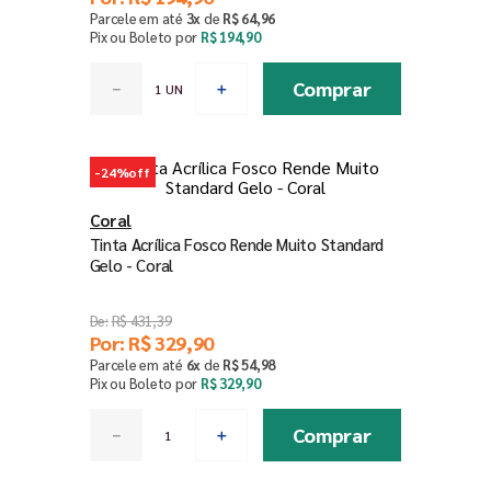
Parcele em até
3
x
de
R$
64
,
96
Pix ou Boleto por
R$
194
,
90
Comprar
－
＋
-
24%
off
Coral
Tinta Acrílica Fosco Rende Muito Standard
Gelo - Coral
R$
431
,
39
Por:
R$
329
,
90
Parcele em até
6
x
de
R$
54
,
98
Pix ou Boleto por
R$
329
,
90
Comprar
－
＋