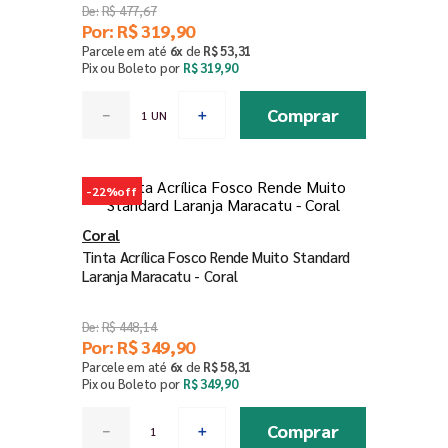
R$
477
,
67
Por:
R$
319
,
90
Parcele em até
6
x
de
R$
53
,
31
Pix ou Boleto por
R$
319
,
90
Comprar
－
＋
-
22%
off
Coral
Tinta Acrílica Fosco Rende Muito Standard
Laranja Maracatu - Coral
R$
448
,
14
Por:
R$
349
,
90
Parcele em até
6
x
de
R$
58
,
31
Pix ou Boleto por
R$
349
,
90
Comprar
－
＋