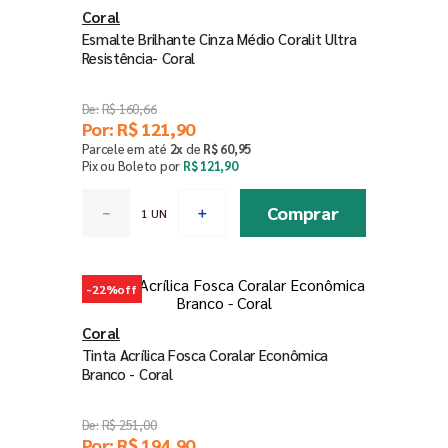
Coral
Esmalte Brilhante Cinza Médio Coralit Ultra
Resistência- Coral
R$
160
,
66
Por:
R$
121
,
90
Parcele em até
2
x
de
R$
60
,
95
Pix ou Boleto por
R$
121
,
90
Comprar
－
＋
-
22%
off
Coral
Tinta Acrílica Fosca Coralar Econômica
Branco - Coral
R$
251
,
00
Por:
R$
194
,
90