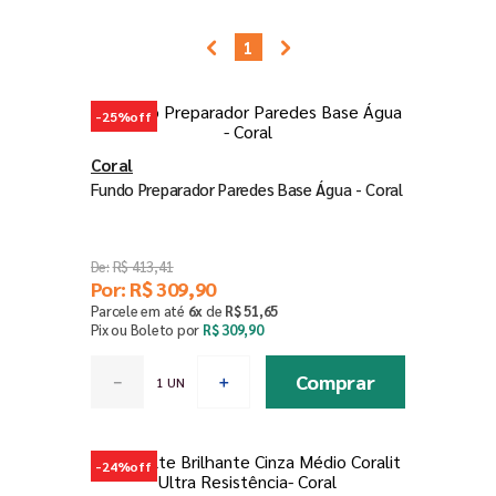
7
º
esmalte
1
8
º
tinta piso
9
º
tinta
-
25%
off
10
º
verniz
Coral
Fundo Preparador Paredes Base Água - Coral
R$
413
,
41
Por:
R$
309
,
90
Parcele em até
6
x
de
R$
51
,
65
Pix ou Boleto por
R$
309
,
90
Comprar
－
＋
-
24%
off