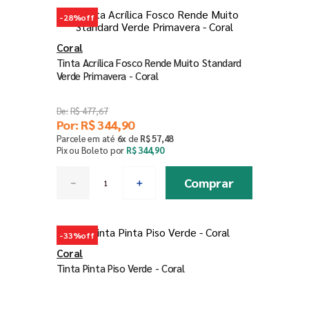
-
28%
off
Coral
Tinta Acrílica Fosco Rende Muito Standard
Verde Primavera - Coral
R$
477
,
67
Por:
R$
344
,
90
Parcele em até
6
x
de
R$
57
,
48
Pix ou Boleto por
R$
344
,
90
Comprar
－
＋
-
33%
off
Coral
Tinta Pinta Piso Verde - Coral