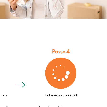
Passo 4
iros
Estamos quase lá!