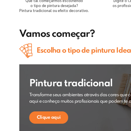
Que tal começarmos escolhendo
Digite o C
o tipo de pintura desejada?
os profiss
Pintura tradicional ou efeito decorativo.
Vamos começar?
Escolha o tipo de pintura Idea
Pintura tradicional
Transforme seus ambientes através das cores que co
aqui e conheça muitos profissionais que podem te 
Clique aqui