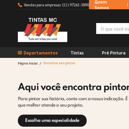
Quem
Vendas para empresas: (11) 97261-3890
Somos
O que você está
TERMOS MAIS BUSCADOS
Departamentos
Tintas
Pré Pintura
1
º
tinta suvinil
2
º
tinta branca
Encontre seu pintor
/
Página Inicial
3
º
massa corrida
4
º
sherwin willians
Aqui você encontra pintor
5
º
tinta acrilica
Para pintar sua história, conte com a nossa indicação. É
6
º
massa acrilica
que melhor atende o seu projeto.
7
º
esmalte
Escolha uma especialidade
8
º
tinta piso