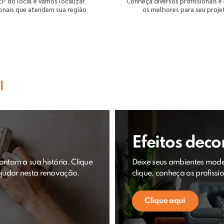
EP do local e vamos localizar
Conheça diversos profissionais e
ionais que atendem sua região
os melhores para seu proje
l
Efeitos deco
ntam a sua história. Clique
Deixe seus ambientes moder
ajudar nesta renovação.
clique, conheça os profissi
Clique aqui