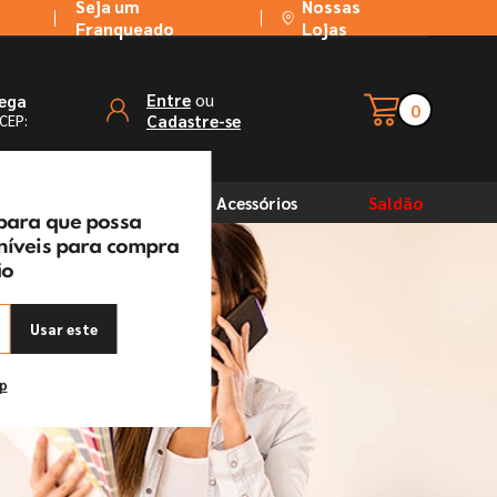
Seja um
Nossas
Franqueado
Lojas
ou
Entre
rega
0
Cadastre-se
 CEP:
Solventes
Acessórios
Saldão
 para que possa
oníveis para compra
ão
Usar este
ep