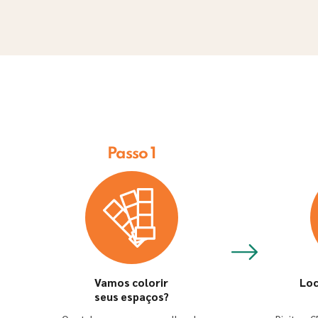
9
º
tinta
10
º
lixa
Passo 1
Vamos colorir
Loc
seus espaços?