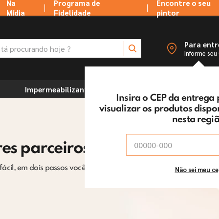
Na
Programa de
Encontre o seu
Mídia
Fidelidade
pintor
 procurando hoje ?
Para ent
Informe seu
Impermeabilizantes
Marcenaria e Ferramentas
Insira o CEP da entrega
visualizar os produtos disp
nesta regi
es parceiros da Tintas MC
 fácil, em dois passos você encontra o pintor
Não sei meu c