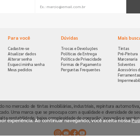
Para você
Dúvidas
Mais busc
Cadastre-se
Trocas e Devoluções
Tintas
Atualizar dados
Políticas de Entrega
Pré-Pintura
Alterar senha
Política de Privacidade
Marcenaria
Esqueci minha senha
Formas de Pagamento
Solventes
Meus pedidos
Perguntas Frequentes
Acessórios d
Ferramenta
Impermeabil
ndo no mercado de tintas imobiliárias, industriais, repintura automoti
cado. Uma marca que se preocupa com a qualidade e diversidade de se
alta rentabilidade, baixa complexidade de operação, inovação e serviço
lhor experiência. Ao continuar navegando, você aceita nossa
Pol