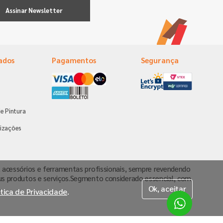
Assinar Newsletter
ados
Pagamentos
Segurança
e Pintura
s
izações
va, acessórios e ferramentas profissionais, sempre revendendo
us produtos e serviços.Segmento considerado essencial, com
.
Ok, aceitar
ítica de Privacidade
.