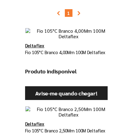
7
º
tinta
1
8
º
esmalte
9
º
tinta piso
10
º
verniz
Deltaflex
Fio 105°C Branco 4,00Mm 100M Deltaflex
Produto indisponível
Avise-me quando chegar!
Deltaflex
Fio 105°C Branco 2,50Mm 100M Deltaflex