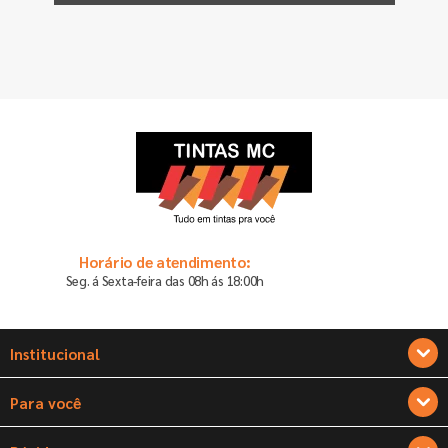
Horário de atendimento:
Seg. á Sexta-feira das 08h ás 18:00h
Institucional
Sobre a Tintas MC
Para você