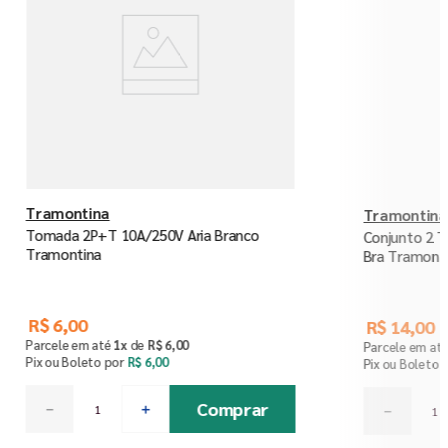
Tramontina
Tramontina
Tomada 2P+T 10A/250V Aria Branco
Conjunto 2 
Tramontina
Bra Tramont
R$
6
,
00
R$
14
,
00
Parcele em até
1
x
de
R$
6
,
00
Parcele em at
Pix ou Boleto por
R$
6
,
00
Pix ou Boleto 
Comprar
－
＋
－