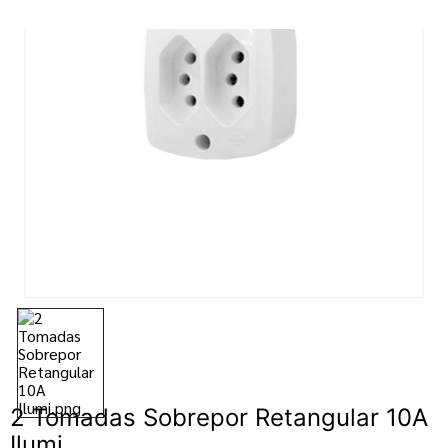
7
º
tinta
8
º
esmalte
9
º
tinta piso
10
º
verniz
2 Tomadas Sobrepor Retangular 10A
Ilumi