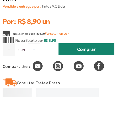
Vendido e entregue por:
Tintas MC Ltda
Por:
R$
8
,
90
un
Parcelamento
Parcele em até
1
x
de
R$
8
,
90
Pix ou Boleto por
R$
8
,
90
Comprar
－
＋
Compartilhe :
Consultar Frete e Prazo