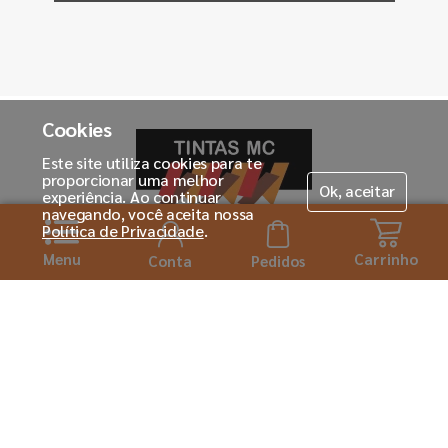
Cookies
Este site utiliza cookies para te
proporcionar uma melhor
Ok, aceitar
experiência. Ao continuar
navegando, você aceita nossa
Política de Privacidade
.
Menu
Carrinho
Horário de atendimento:
Conta
Pedidos
Seg. á Sexta-feira das 08h ás 18:00h
Institucional
Sobre a Tintas MC
Para você
Seja um franqueado
Cadastre-se