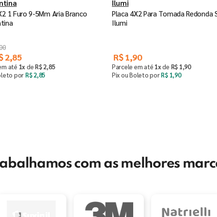
ntina
Ilumi
X2 1 Furo 9-5Mm Aria Branco
Placa 4X2 Para Tomada Redonda S
tina
Ilumi
00
$
2
,
85
R$
1
,
90
 em até
1
x
de
R$
2
,
85
Parcele em até
1
x
de
R$
1
,
90
oleto por
R$
2
,
85
Pix ou Boleto por
R$
1
,
90
Comprar
Comprar
＋
－
＋
rabalhamos com as melhores marc