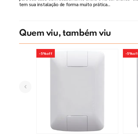
tem sua instalação de forma muito prática...
Quem viu, também viu
-
5%
off
-
5%
of