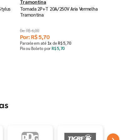
Tramontina
tylus
Tomada 2P+T 20A/250V Aria Vermelha
Tramontina
R$
6
,
00
Por:
R$
5
,
70
Parcele em até
1
x
de
R$
5
,
70
Pix ou Boleto por
R$
5
,
70
Comprar
－
＋
as