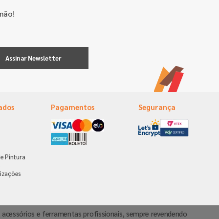
mão!
Assinar Newsletter
ados
Pagamentos
Segurança
e Pintura
s
izações
va, acessórios e ferramentas profissionais, sempre revendendo