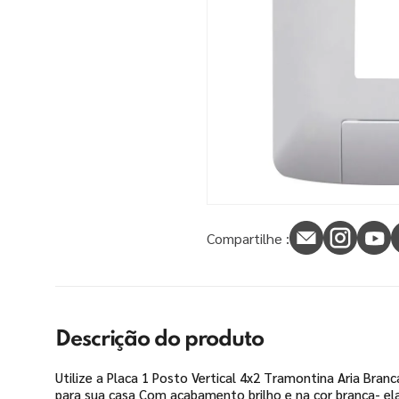
9
º
tinta piso
10
º
spray
Compartilhe :
Descrição do produto
Utilize a Placa 1 Posto Vertical 4x2 Tramontina Aria Branc
para sua casa Com acabamento brilho e na cor branca- el