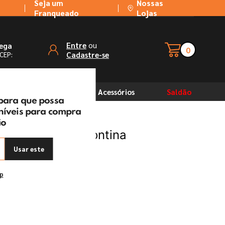
Seja um
Nossas
Franqueado
Lojas
ou
Entre
rega
0
Cadastre-se
 CEP:
Solventes
Acessórios
Saldão
 para que possa
oníveis para compra
ão
Aria Branco Tramontina
Usar este
ep