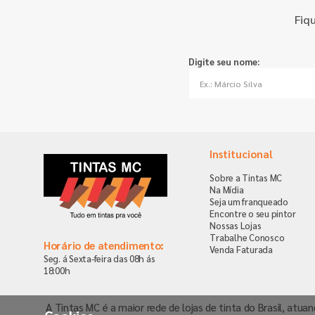
Fiq
Digite seu nome:
Institucional
Sobre a Tintas MC
Na Mídia
Seja um franqueado
Encontre o seu pintor
Nossas Lojas
Trabalhe Conosco
Horário de atendimento:
Venda Faturada
Seg. á Sexta-feira das 08h ás
18:00h
A Tintas MC é a maior rede de lojas de tinta do Brasil, atua