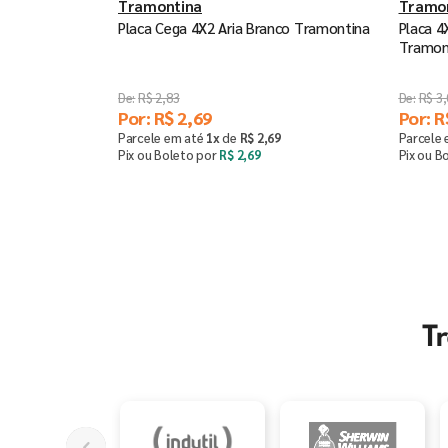
Tramontina
Tramo
Placa Cega 4X2 Aria Branco Tramontina
Placa 4
Tramon
R$
2
,
83
R$
3
,
Por:
R$
2
,
69
Por:
R
Parcele em até
1
x
de
R$
2
,
69
Parcele
Pix ou Boleto por
R$
2
,
69
Pix ou B
Comprar
－
＋
－
T