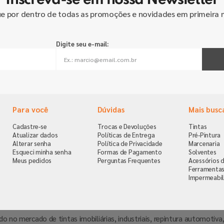
Inscreva-se em nossa Newsletter
ue por dentro de todas as promoções e novidades em primeira 
Digite seu e-mail:
Para você
Dúvidas
Mais busc
Cadastre-se
Trocas e Devoluções
Tintas
Atualizar dados
Políticas de Entrega
Pré-Pintura
Alterar senha
Política de Privacidade
Marcenaria
Esqueci minha senha
Formas de Pagamento
Solventes
Meus pedidos
Perguntas Frequentes
Acessórios d
Ferramenta
Impermeabil
ndo no mercado de tintas imobiliárias, industriais, repintura automoti