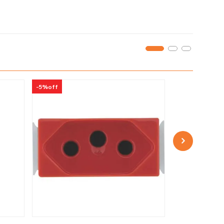
-
5%
off