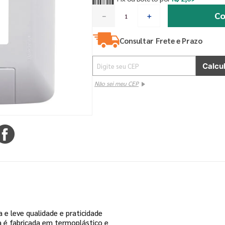
Co
－
＋
Consultar Frete e Prazo
Não sei meu CEP
a e leve qualidade e praticidade
a é fabricada em termoplástico e