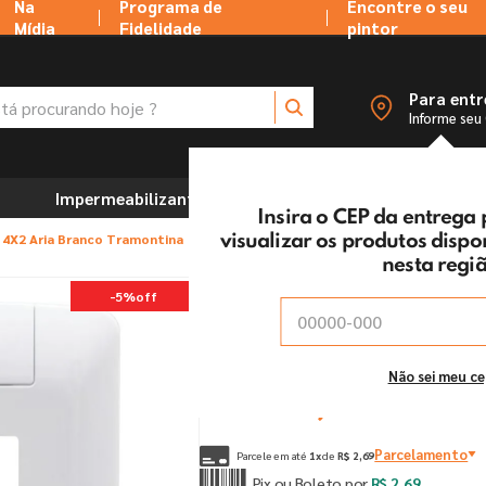
Na
Programa de
Encontre o seu
Mídia
Fidelidade
pintor
 procurando hoje ?
Para ent
Informe seu
Impermeabilizantes
Marcenaria e Ferramentas
Insira o CEP da entrega
l 4X2 Aria Branco Tramontina
visualizar os produtos disp
nesta regi
Placa 1P Vertical 4X2 
-
5%
off
Vendido e entregue por:
Tintas MC Ltda
De:
R$
2
,
83
Não sei meu c
Por:
R$
2
,
69
un
Parcelamento
Parcele em até
1
x
de
R$
2
,
69
Pix ou Boleto por
R$
2
,
69