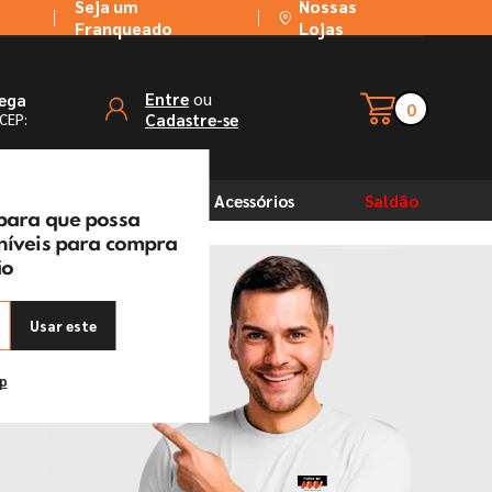
Seja um
Nossas
Franqueado
Lojas
ou
Entre
rega
0
Cadastre-se
 CEP:
Solventes
Acessórios
Saldão
 para que possa
oníveis para compra
ão
Usar este
ep