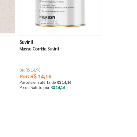
Suvinil
Massa Corrida Suvinil
R$
14
,
90
Por:
R$
14
,
16
Parcele em até
1
x
de
R$
14
,
16
Pix ou Boleto por
R$
14
,
16
Saiba mais