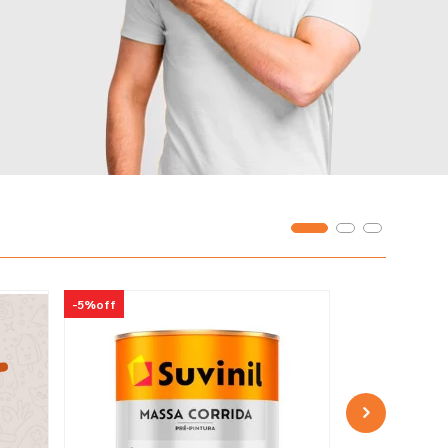
-
5%
off