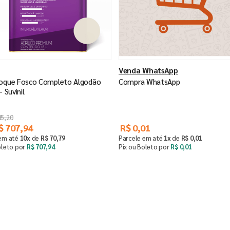
Venda WhatsApp
Toque Fosco Completo Algodão
Compra WhatsApp
- Suvinil
45
,
20
$
707
,
94
R$
0
,
01
 em até
10
x
de
R$
70
,
79
Parcele em até
1
x
de
R$
0
,
01
oleto por
R$
707
,
94
Pix ou Boleto por
R$
0
,
01
Saiba mais
Comprar
－
＋