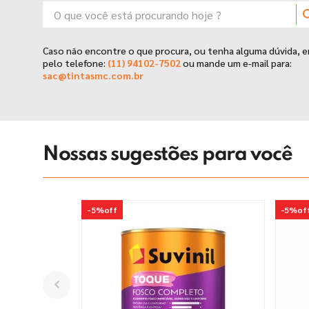
O que você está procurando hoje ?
9
º
tinta piso
10
º
spray
Caso não encontre o que procura, ou tenha alguma dúvida, 
pelo telefone:
(11) 94102-7502
ou mande um e-mail para:
sac@tintasmc.com.br
Nossas sugestões para você
-
5%
off
-
5%
of