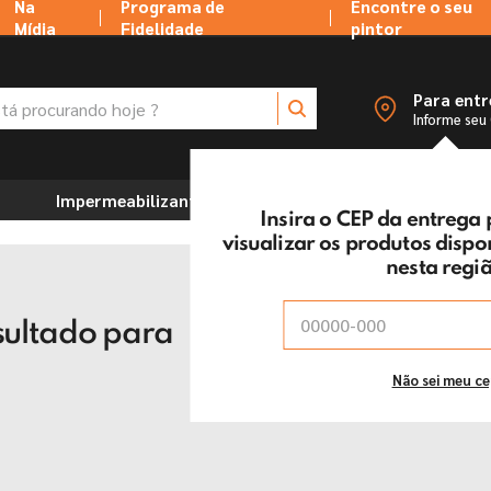
Na
Programa de
Encontre o seu
Mídia
Fidelidade
pintor
 procurando hoje ?
Para ent
Informe seu
Impermeabilizantes
Marcenaria e Ferramentas
Insira o CEP da entrega
visualizar os produtos disp
nesta regi
ultado para
Não sei meu c