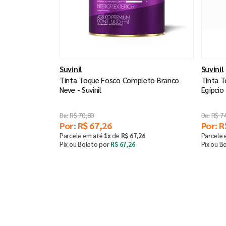
Suvinil
Suvinil
Tinta Toque Fosco Completo Branco
Tinta 
Neve - Suvinil
Egípcio 
R$
70
,
80
R$
7
Por:
R$
67
,
26
Por:
R
Parcele em até
1
x
de
R$
67
,
26
Parcele
Pix ou Boleto por
R$
67
,
26
Pix ou B
Saiba mais