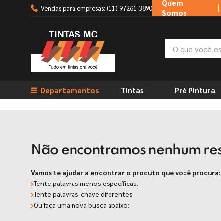
Quem
Vendas para empresas: (11) 97261-3890
Somos
O que você está
TERMOS MAIS BUSCADOS
Departamentos
Tintas
Pré Pintura
1
º
tinta suvinil
2
º
tinta branca
3
º
massa corrida
4
º
sherwin willians
Não encontramos nenhum res
5
º
massa acrilica
Vamos te ajudar a encontrar o produto que você procura:
6
º
tinta
Tente palavras menos específicas.
7
º
tinta acrilica
Tente palavras-chave diferentes
Ou faça uma nova busca abaixo:
8
º
esmalte