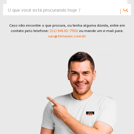
7
º
tinta acrilica
O que você está procurando hoje ?
8
º
esmalte
9
º
tinta piso
TERMOS MAIS BUSCADOS
Caso não encontre o que procura, ou tenha alguma dúvida, entre em
contato pelo telefone:
(11) 94102-7502
ou mande um e-mail para:
10
º
spray
1
º
tinta suvinil
sac@tintasmc.com.br
2
º
tinta branca
3
º
massa corrida
4
º
sherwin willians
5
º
massa acrilica
6
º
tinta
7
º
tinta acrilica
8
º
esmalte
9
º
tinta piso
10
º
spray