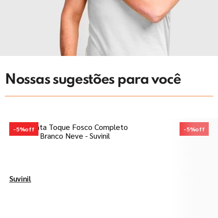
Nossas sugestões para você
-
5%
off
-
5%
off
Suvinil