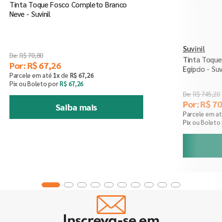
Tinta Toque Fosco Completo Branco
Neve - Suvinil
Suvinil
R$
70
,
80
Tinta Toqu
Por:
R$
67
,
26
Egípcio - Suv
Parcele em até
1
x
de
R$
67
,
26
Pix ou Boleto por
R$
67
,
26
R$
745
,
20
Por:
R$
70
Saiba mais
Parcele em a
Pix ou Boleto
Inscreva-se em