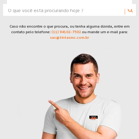
7
º
tinta
O que você está procurando hoje ?
8
º
esmalte
9
º
tinta piso
TERMOS MAIS BUSCADOS
Caso não encontre o que procura, ou tenha alguma dúvida, entre em
contato pelo telefone:
(11) 94102-7502
ou mande um e-mail para:
10
º
spray
1
º
tinta suvinil
sac@tintasmc.com.br
2
º
tinta branca
3
º
massa corrida
4
º
sherwin willians
5
º
massa acrilica
6
º
tinta acrilica
7
º
tinta
8
º
esmalte
9
º
tinta piso
10
º
spray