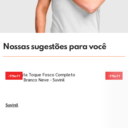
Nossas sugestões para você
-
5%
off
-
5%
off
Suvinil