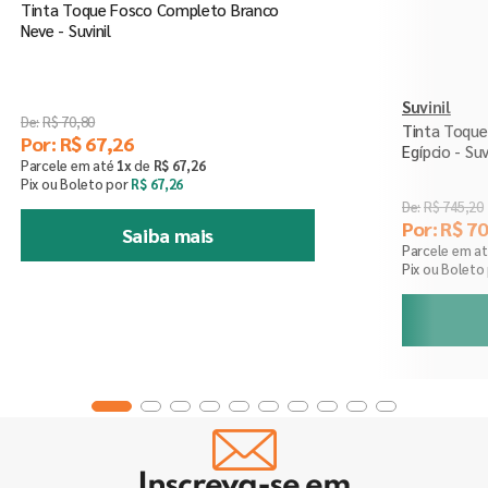
Tinta Toque Fosco Completo Branco
Neve - Suvinil
Suvinil
R$
70
,
80
Tinta Toqu
Por:
R$
67
,
26
Egípcio - Suv
Parcele em até
1
x
de
R$
67
,
26
Pix ou Boleto por
R$
67
,
26
R$
745
,
20
Por:
R$
70
Saiba mais
Parcele em a
Pix ou Boleto
Inscreva-se em