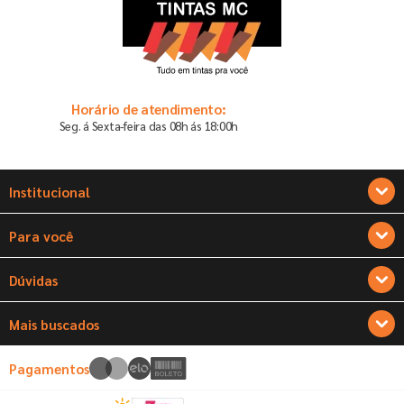
Horário de atendimento:
Seg. á Sexta-feira das 08h ás 18:00h
Institucional
Sobre a Tintas MC
Para você
Seja um franqueado
Cadastre-se
Dúvidas
Encontre o seu pintor
Atualizar dados
Trocas e Devoluções
Mais buscados
Nossas Lojas
Alterar senha
Políticas de Entrega
Tintas
Pagamentos