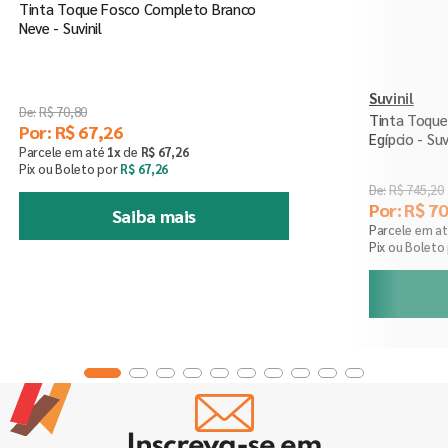
Tinta Toque Fosco Completo Branco
Neve - Suvinil
Suvinil
R$
70
,
80
Tinta Toqu
Por:
R$
67
,
26
Egípcio - Suv
Parcele em até
1
x
de
R$
67
,
26
Pix ou Boleto por
R$
67
,
26
R$
745
,
20
Por:
R$
70
Saiba mais
Parcele em a
Pix ou Boleto
Inscreva-se em