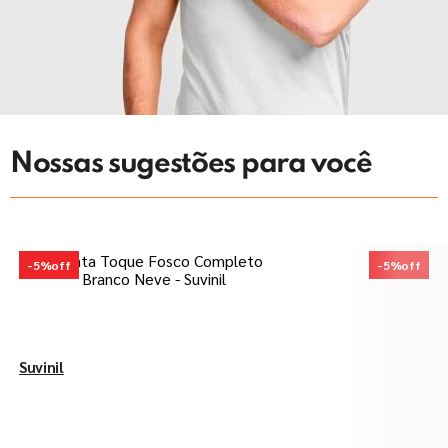
Nossas sugestões para você
-
5%
off
-
5%
off
Suvinil