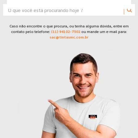
7
º
tinta
O que você está procurando hoje ?
8
º
esmalte
9
º
tinta piso
TERMOS MAIS BUSCADOS
Caso não encontre o que procura, ou tenha alguma dúvida, entre em
contato pelo telefone:
(11) 94102-7502
ou mande um e-mail para:
10
º
verniz
1
º
tinta suvinil
sac@tintasmc.com.br
2
º
tinta branca
3
º
massa corrida
4
º
sherwin willians
5
º
tinta acrilica
6
º
massa acrilica
7
º
tinta
8
º
esmalte
9
º
tinta piso
10
º
verniz