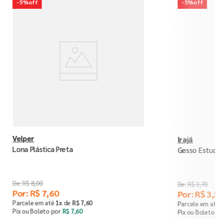
-
5%
off
-
5%
off
Velper
Irajá
Lona Plástica Preta
Gesso Estuqu
R$
8
,
00
R$
3
,
70
Por:
R$
7
,
60
Por:
R$
3
,
5
Parcele em até
1
x
de
R$
7
,
60
Parcele em at
Pix ou Boleto por
R$
7
,
60
Pix ou Boleto 