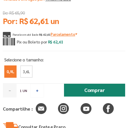
De:
R$
65
,
90
Por:
R$
62
,
61
un
Parcelamento
Parcele em até
1
x
de
R$
62
,
61
Pix ou Boleto por
R$
62
,
61
0,9L
3,6L
Comprar
－
＋
Compartilhe :
Consultar Frete e Prazo