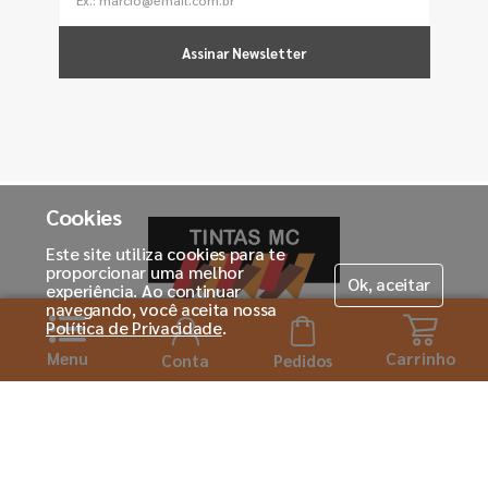
Assinar Newsletter
Cookies
Este site utiliza cookies para te
proporcionar uma melhor
Ok, aceitar
experiência. Ao continuar
navegando, você aceita nossa
Política de Privacidade
.
Menu
Carrinho
Horário de atendimento:
Conta
Pedidos
Seg. á Sexta-feira das 08h ás 18:00h
Institucional