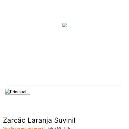
7
º
esmalte
8
º
tinta piso
9
º
tinta
10
º
lixa
Zarcão Laranja Suvinil
Vendido e entregue por:
Tintas MC Ltda