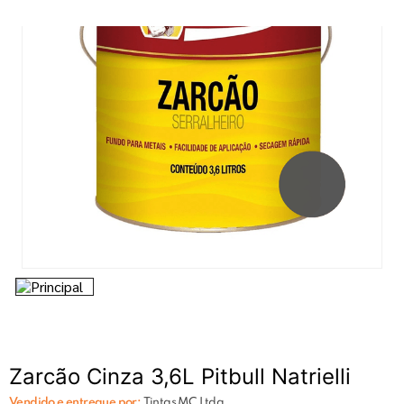
7
º
tinta
8
º
esmalte
9
º
tinta piso
10
º
verniz
Zarcão Cinza 3,6L Pitbull Natrielli
Vendido e entregue por:
Tintas MC Ltda