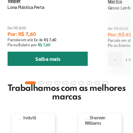
Velper
Marilia
Lona Plástica Preta
Gesso Lento 4
R$
8
,
00
R$
65
,
10
Por:
R$
7
,
60
Por:
R$
61
,
Parcele em até
1
x
de
R$
7
,
60
Parcele em at
Pix ou Boleto por
R$
7
,
60
Pix ou Boleto 
Saiba mais
－
Trabalhamos com as melhores
marcas