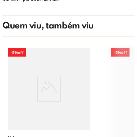
Quem viu, também viu
-
5%
off
-
5%
off