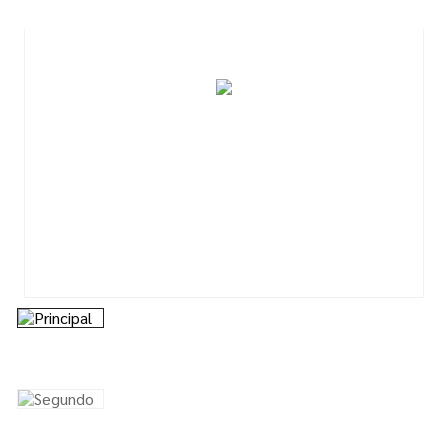
7
º
esmalte
8
º
tinta
9
º
tinta piso
10
º
spray