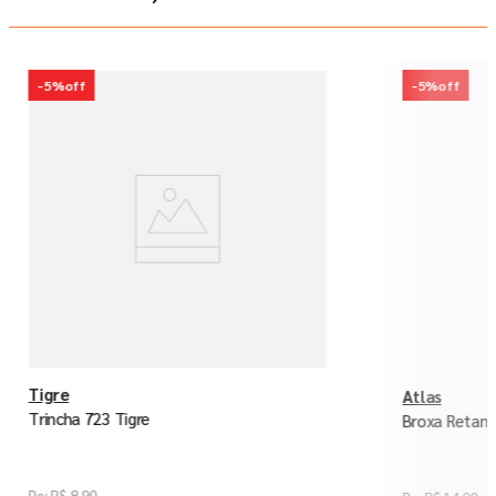
-
5%
off
-
5%
off
Tigre
Atlas
Trincha 723 Tigre
Broxa Retang
R$
8
,
90