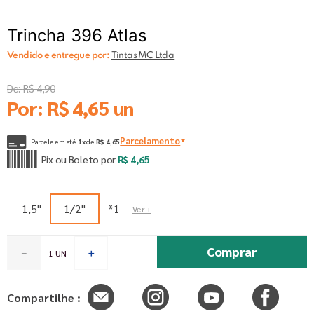
Trincha 396 Atlas
Vendido e entregue por:
Tintas MC Ltda
De:
R$
4
,
90
Por:
R$
4
,
65
un
Parcelamento
Parcele em até
1
x
de
R$
4
,
65
Pix ou Boleto por
R$
4
,
65
1,5"
1/2"
*1
Comprar
－
＋
Compartilhe :