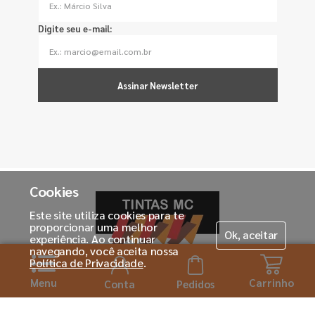
Digite seu e-mail:
Assinar Newsletter
Cookies
Este site utiliza cookies para te
proporcionar uma melhor
Ok, aceitar
experiência. Ao continuar
navegando, você aceita nossa
Política de Privacidade
.
Menu
Carrinho
Horário de atendimento:
Conta
Pedidos
Seg. á Sexta-feira das 08h ás 18:00h