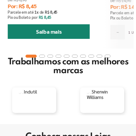
R$
14
,
90
Por:
R$
8
,
45
Por:
R$
14
,
Parcele em até
1
x
de
R$
8
,
45
Parcele em at
Pix ou Boleto por
R$
8
,
45
Pix ou Boleto 
Saiba mais
－
Trabalhamos com as melhores
marcas