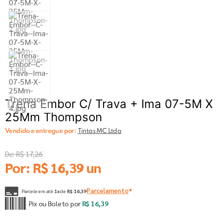
Trena Embor C/ Trava + Ima 07-5M X
25Mm Thompson
Vendido e entregue por:
Tintas MC Ltda
De:
R$
17
,
26
Por:
R$
16
,
39
un
Parcelamento
Parcele em até
1
x
de
R$
16
,
39
Pix ou Boleto por
R$
16
,
39