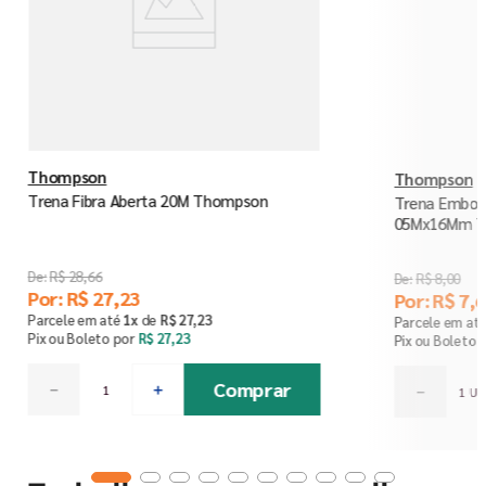
Thompson
Thompson
Trena Fibra Aberta 20M Thompson
Trena Embor
05Mx16Mm 
R$
28
,
66
R$
8
,
00
Por:
R$
27
,
23
Por:
R$
7
,
6
Parcele em até
1
x
de
R$
27
,
23
Parcele em at
Pix ou Boleto por
R$
27
,
23
Pix ou Boleto 
Comprar
－
＋
－