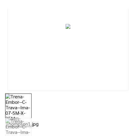
7
º
esmalte
8
º
tinta piso
9
º
tinta
10
º
verniz