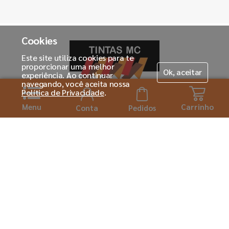
Cookies
Este site utiliza cookies para te
proporcionar uma melhor
Ok, aceitar
experiência. Ao continuar
navegando, você aceita nossa
Política de Privacidade
.
Menu
Carrinho
Horário de atendimento:
Conta
Pedidos
Seg. á Sexta-feira das 08h ás 18:00h
Institucional
Sobre a Tintas MC
Para você
Seja um franqueado
Cadastre-se
Dúvidas
Encontre o seu pintor
Atualizar dados
Trocas e Devoluções
Mais buscados