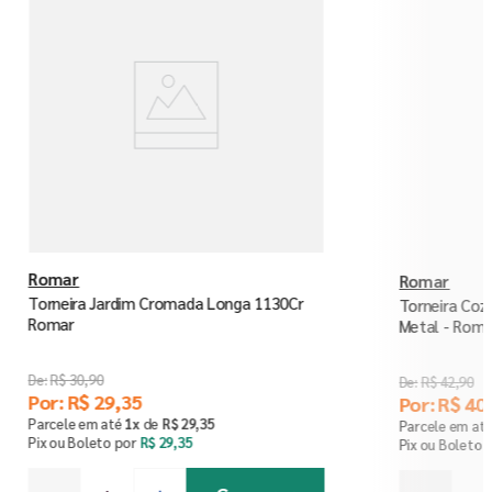
Romar
Romar
Torneira Jardim Cromada Longa 1130Cr
Torneira Coz
Romar
Metal - Roma
R$
30
,
90
R$
42
,
90
Por:
R$
29
,
35
Por:
R$
40
,
Parcele em até
1
x
de
R$
29
,
35
Parcele em at
Pix ou Boleto por
R$
29
,
35
Pix ou Boleto 