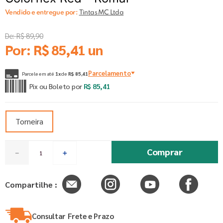
Vendido e entregue por:
Tintas MC Ltda
De:
R$
89
,
90
Por:
R$
85
,
41
un
Parcelamento
Parcele em até
1
x
de
R$
85
,
41
Pix ou Boleto por
R$
85
,
41
Torneira
Comprar
－
＋
Compartilhe :
Consultar Frete e Prazo