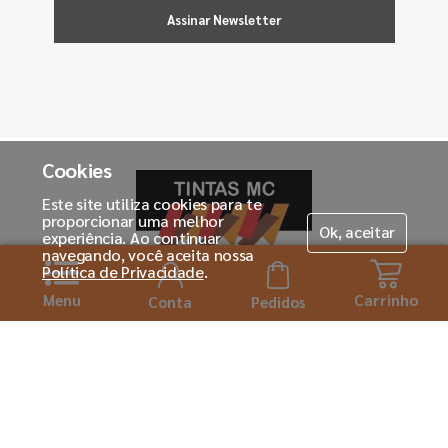
Assinar Newsletter
Cookies
Este site utiliza cookies para te
proporcionar uma melhor
Ok, aceitar
experiência. Ao continuar
navegando, você aceita nossa
Política de Privacidade
.
Menu
Carrinho
Horário de atendimento:
Conta
Pedidos
Seg. á Sexta-feira das 08h ás 18:00h
Institucional
Sobre a Tintas MC
Para você