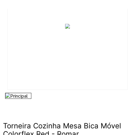
7
º
esmalte
8
º
tinta piso
9
º
tinta
10
º
verniz
Torneira Cozinha Mesa Bica Móvel
Colorflex Red - Romar