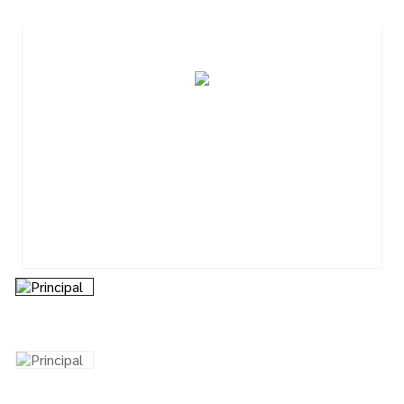
7
º
tinta
8
º
esmalte
9
º
tinta piso
10
º
verniz