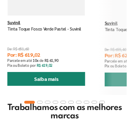
Suvinil
Suvinil
Tinta Toque Fosco Verde Pastel - Suvinil
Tinta Toque 
R$
651
,
60
R$
655
,
40
Por:
R$
619
,
02
Por:
R$
62
Parcele em até
10
x
de
R$
61
,
90
Parcele em at
Pix ou Boleto por
R$
619
,
02
Pix ou Boleto 
Saiba mais
Trabalhamos com as melhores
marcas