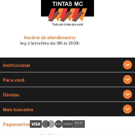
Horário de atendimento:
Seg. á Sexta-feira das 08h ás 18:00h
Institucional
Sobre a Tintas MC
Para você
Seja um franqueado
Cadastre-se
Dúvidas
Encontre o seu pintor
Atualizar dados
Trocas e Devoluções
Mais buscados
Nossas Lojas
Alterar senha
Políticas de Entrega
Tintas
Pagamentos