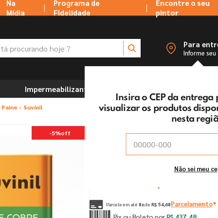
Na
Programa de
Encontre o seu
Mídia
Fidelidade
pintor
 procurando hoje ?
Para ent
Informe seu
Impermeabilizantes
Marcenaria e Ferramentas
Insira o CEP da entrega
Paine - Suvinil
visualizar os produtos disp
nesta regi
Tinta Rende E Cobre Mui
-
5%
off
Vendido e entregue por:
Tintas MC Ltda
De:
R$
460
,
50
Não sei meu c
Por:
R$
437
,
48
un
Parcelamento
Parcele em até
8
x
de
R$
54
,
68
Pix ou Boleto por
R$
437
,
48