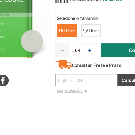
18 Litros
3,6 Litros
Co
－
＋
Consultar Frete e Prazo
Não sei meu CEP