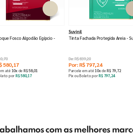
Suvinil
oque Fosco Algodão Egípcio -
Tinta Fachada Protegida Areia - Su
10
,
70
R$
839
,
20
$
580
,
17
Por:
R$
797
,
24
 em até
10
x
de
R$
58
,
01
Parcele em até
10
x
de
R$
79
,
72
oleto por
R$
580
,
17
Pix ou Boleto por
R$
797
,
24
Saiba mais
Saiba mais
rabalhamos com as melhores marc