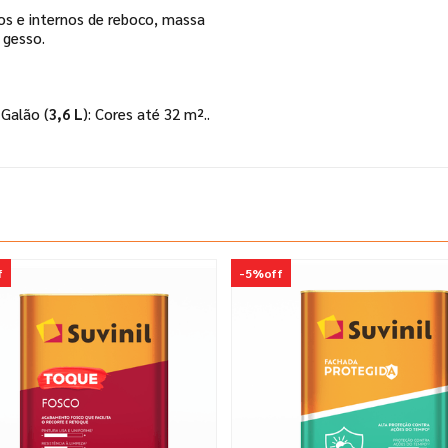
nos e internos de reboco, massa
 gesso.
 Galão (
3,6 L
): Cores até 32 m²..
f
-
5%
off