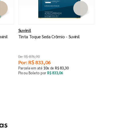
Suvinil
vinil
Tinta Toque Seda Crômio - Suvinil
R$
876
,
90
Por:
R$
833
,
06
Parcele em até
10
x
de
R$
83
,
30
Pix ou Boleto por
R$
833
,
06
Saiba mais
as