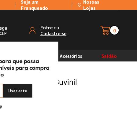
Seja um
Nossas
Franqueado
Lojas
ou
Entre
rega
0
Cadastre-se
 CEP:
Solventes
Acessórios
Saldão
 para que possa
oníveis para compra
ão
to Rio Paine - Suvinil
Usar este
ep