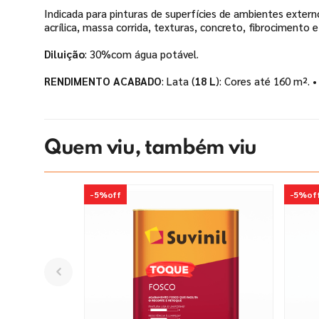
Indicada para pinturas de superfícies de ambientes exter
acrílica, massa corrida, texturas, concreto, fibrocimento e
Diluição
: 30%com água potável.
RENDIMENTO ACABADO
: Lata (
18 L
): Cores até 160 m². •
Quem viu, também viu
-
5%
off
-
5%
of