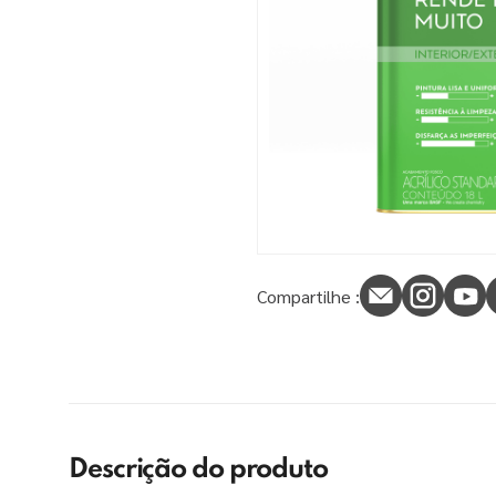
9
º
tinta piso
10
º
spray
Compartilhe :
Descrição do produto