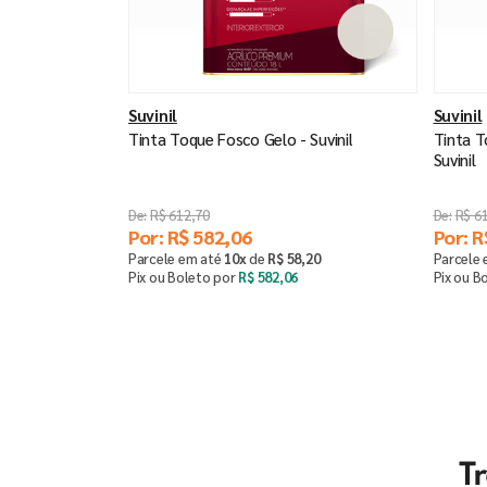
Suvinil
Suvinil
Tinta Toque Fosco Gelo - Suvinil
Tinta T
Suvinil
R$
612
,
70
R$
6
Por:
R$
582
,
06
Por:
R
Parcele em até
10
x
de
R$
58
,
20
Parcele
Pix ou Boleto por
R$
582
,
06
Pix ou B
Saiba mais
T