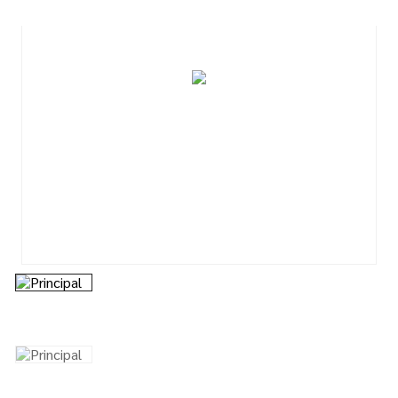
7
º
tinta
8
º
esmalte
9
º
tinta piso
10
º
verniz