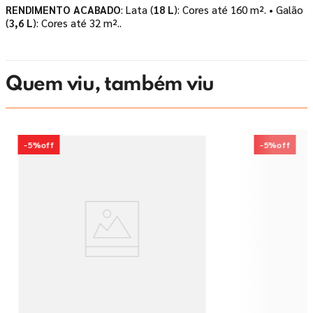
RENDIMENTO ACABADO
: Lata (
18 L
): Cores até 160 m². • Galão
(
3,6 L
): Cores até 32 m²..
Quem viu, também viu
-
5%
off
-
5%
off