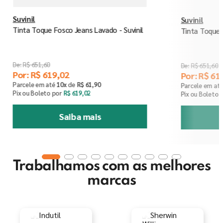
Suvinil
Suvinil
Tinta Toque Fosco Jeans Lavado - Suvinil
Tinta Toque F
R$
651
,
60
R$
651
,
60
Por:
R$
619
,
02
Por:
R$
61
Parcele em até
10
x
de
R$
61
,
90
Parcele em at
Pix ou Boleto por
R$
619
,
02
Pix ou Boleto 
Saiba mais
Trabalhamos com as melhores
marcas