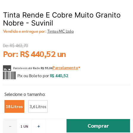
Tinta Rende E Cobre Muito Granito
Nobre - Suvinil
Vendido e entregue por:
Tintas MC Ltda
De:
R$
463
,
70
Por:
R$
440
,
52
un
Parcelamento
Parcele em até
8
x
de
R$
55
,
06
Pix ou Boleto por
R$
440
,
52
18 Litros
3,6 Litros
Comprar
－
＋