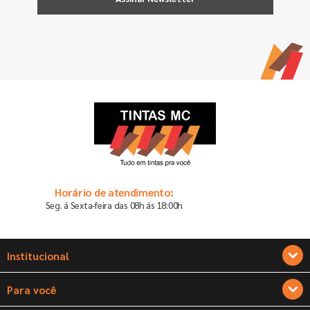
Horário de atendimento:
Seg. á Sexta-feira das 08h ás 18:00h
Institucional
Sobre a Tintas MC
Para você