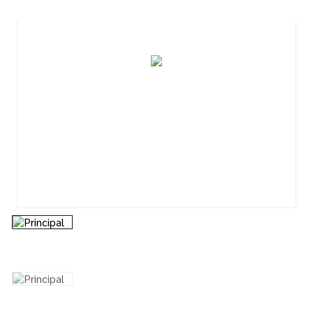
7
º
esmalte
8
º
tinta piso
9
º
tinta
10
º
lixa