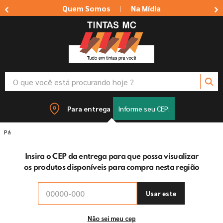
Quem Somos
Na Mídia
|
O que você está procurando hoje ?
TERMOS MAIS BUSCADOS
Para entrega
Informe seu CEP:
1
º
tinta suvinil
Tintas
Tinta Super Piso Eucatex - Branco
2
º
tinta branca
Insira o CEP da entrega para que possa visualizar
3
º
massa corrida
os produtos disponíveis para compra nesta região
4
º
sherwin willians
5
º
tinta acrilica
Usar este
6
º
massa acrilica
Não sei meu cep