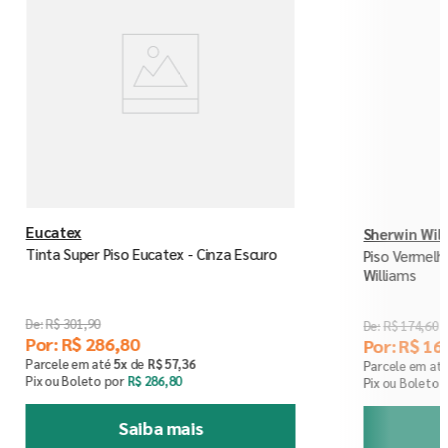
Eucatex
Sherwin Wil
Tinta Super Piso Eucatex - Cinza Escuro
Piso Vermelh
Williams
R$
301
,
90
R$
174
,
60
Por:
R$
286
,
80
Por:
R$
16
Parcele em até
5
x
de
R$
57
,
36
Parcele em at
Pix ou Boleto por
R$
286
,
80
Pix ou Boleto 
Saiba mais