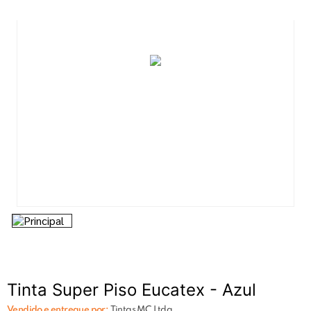
7
º
tinta acrilica
8
º
tinta
9
º
tinta piso
10
º
spray
Tinta Super Piso Eucatex - Azul
Vendido e entregue por:
Tintas MC Ltda