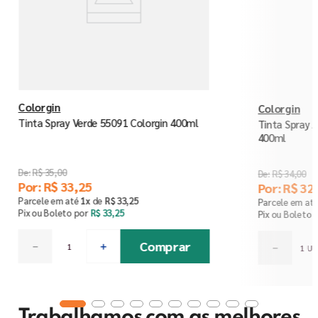
Colorgin
Colorgin
Tinta Spray Verde 55091 Colorgin 400ml
Tinta Spray 
400ml
R$
35
,
00
R$
34
,
00
Por:
R$
33
,
25
Por:
R$
32
,
Parcele em até
1
x
de
R$
33
,
25
Parcele em at
Pix ou Boleto por
R$
33
,
25
Pix ou Boleto 
Comprar
－
＋
－
Trabalhamos com as melhores