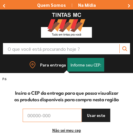
Quem Somos
Na Mídia
|
O que você está procurando hoje ?
TERMOS MAIS BUSCADOS
Para entrega
Informe seu CEP:
1
º
tinta suvinil
Tintas
Tinta Super Piso Eucatex - Azul
2
º
tinta branca
Insira o CEP da entrega para que possa visualizar
3
º
massa corrida
os produtos disponíveis para compra nesta região
4
º
sherwin willians
5
º
massa acrilica
Usar este
6
º
esmalte
Não sei meu cep