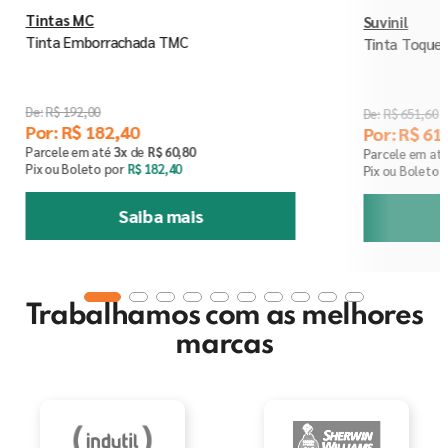
Tintas MC
Suvinil
Tinta Emborrachada TMC
Tinta Toque F
R$
192
,
00
R$
651
,
60
Por:
R$
182
,
40
Por:
R$
61
Parcele em até
3
x
de
R$
60
,
80
Parcele em at
Pix ou Boleto por
R$
182
,
40
Pix ou Boleto 
Saiba mais
Trabalhamos com as melhores
marcas