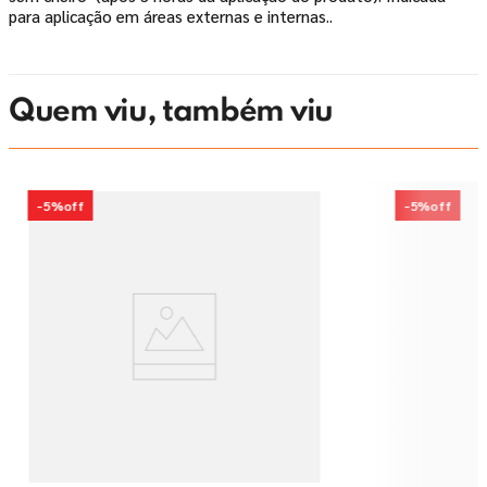
para aplicação em áreas externas e internas..
Quem viu, também viu
-
5%
off
-
5%
off