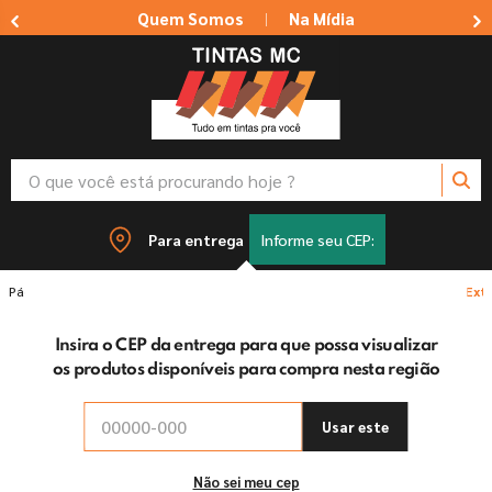
Quem Somos
Na Mídia
|
O que você está procurando hoje ?
TERMOS MAIS BUSCADOS
Para entrega
Informe seu CEP:
1
º
tinta suvinil
Tintas
Parede e Teto
Tinta Acrílica Eucatex Rendimento Ext
2
º
tinta branca
Insira o CEP da entrega para que possa visualizar
3
º
massa corrida
os produtos disponíveis para compra nesta região
4
º
sherwin willians
5
º
massa acrilica
Usar este
6
º
tinta
Não sei meu cep