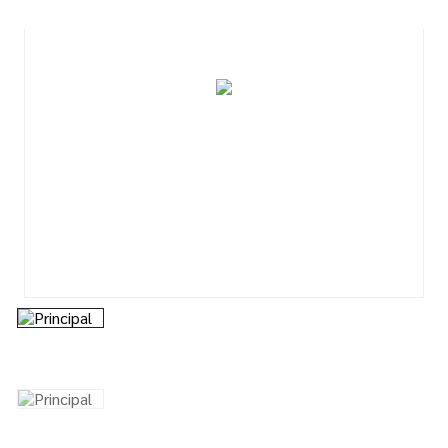
7
º
tinta acrilica
8
º
esmalte
9
º
tinta piso
10
º
spray