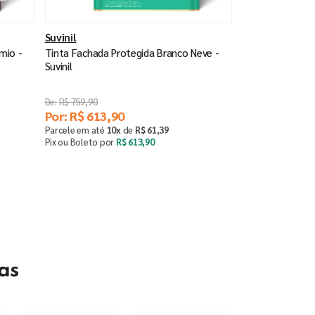
Suvinil
mio -
Tinta Fachada Protegida Branco Neve -
Suvinil
R$
759
,
90
Por:
R$
613
,
90
Parcele em até
10
x
de
R$
61
,
39
Pix ou Boleto por
R$
613
,
90
Saiba mais
as