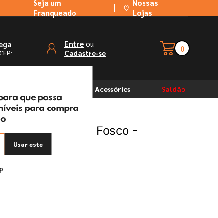
Seja um
Nossas
Franqueado
Lojas
ou
Entre
rega
0
Cadastre-se
 CEP:
Solventes
Acessórios
Saldão
 para que possa
oníveis para compra
ão
 Rendimento Extra Fosco -
Usar este
ep