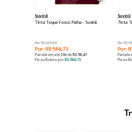
Suvinil
Suvinil
Tinta Toque Fosco Palha - Suvinil
Tinta T
R$
615
,
50
R$
6
Por:
R$
584
,
73
Por:
R
Parcele em até
10
x
de
R$
58
,
47
Parcele
Pix ou Boleto por
R$
584
,
73
Pix ou B
Saiba mais
T