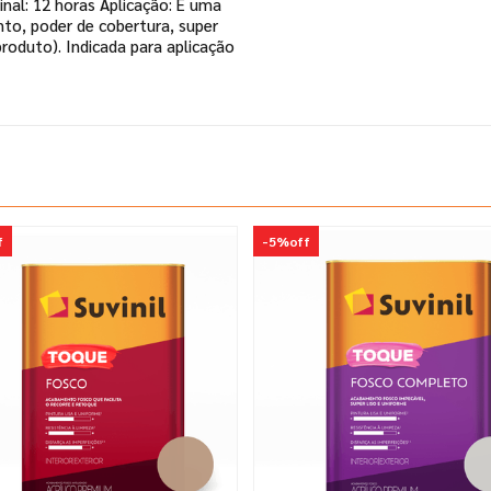
nal: 12 horas Aplicação: É uma
nto, poder de cobertura, super
roduto). Indicada para aplicação
f
-
5%
off