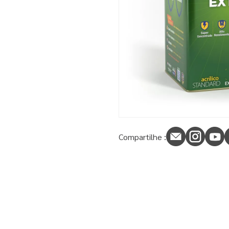
9
º
tinta piso
10
º
spray
Compartilhe :