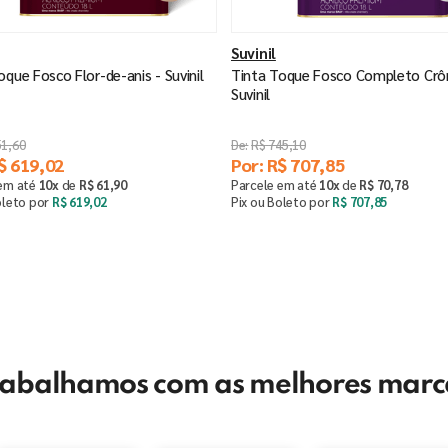
Suvinil
oque Fosco Flor-de-anis - Suvinil
Tinta Toque Fosco Completo Crô
Suvinil
51
,
60
R$
745
,
10
$
619
,
02
Por:
R$
707
,
85
 em até
10
x
de
R$
61
,
90
Parcele em até
10
x
de
R$
70
,
78
oleto por
R$
619
,
02
Pix ou Boleto por
R$
707
,
85
Saiba mais
Saiba mais
rabalhamos com as melhores marc