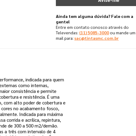
Ainda tem alguma dúvida? Fale com a
gente!
Entre em contato conosco através do
Televendas:
(11) 5085-3000
ou mande um 
mail para:
sac@tintasmc.com.br
performance, indicada para quem
externas como internas,
maior consistência e permite
cobertura e resistência. É uma
ão, com alto poder de cobertura e
e cores no acabamento fosco,
ualmente. Indicada para máxima
corrida e acrílica, repintura,
Rende de 300 a 500 m2/demão.
 a três com intervalo de 4