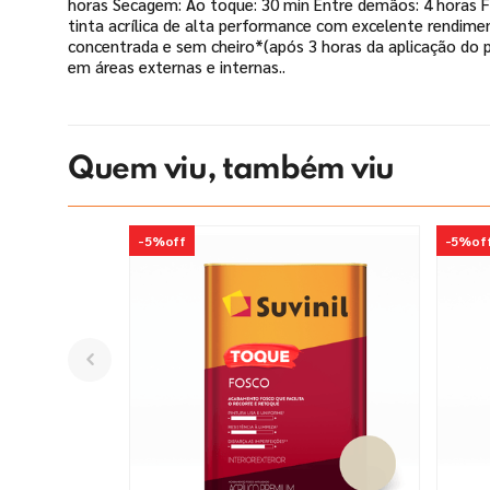
horas Secagem: Ao toque: 30 min Entre demãos: 4 horas Fi
tinta acrílica de alta performance com excelente rendime
concentrada e sem cheiro*(após 3 horas da aplicação do p
em áreas externas e internas..
Quem viu, também viu
-
5%
off
-
5%
of