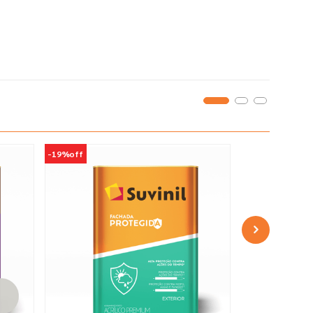
-
19%
off