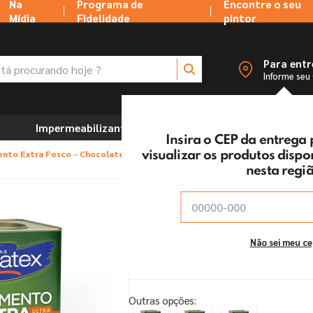
Na
Programa de
Encontre o seu
Mídia
Fidelidade
pintor
 procurando hoje ?
Para ent
Informe seu
Impermeabilizantes
Marcenaria e Ferramentas
Insira o CEP da entrega
ento Extra Fosco - Chocolate
visualizar os produtos disp
nesta regi
Tinta Acrílica Eucatex
Chocolate
Vendido e entregue por:
Tintas MC Ltda
Não sei meu c
Parcelamento
Outras opções: