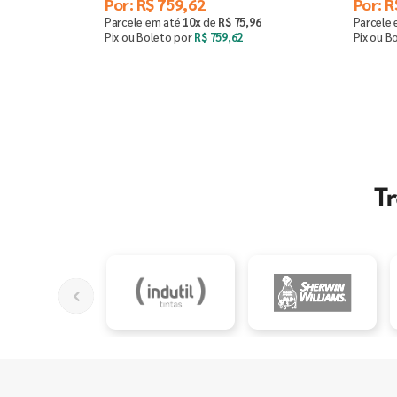
Por:
R$
759
,
62
Por:
R
Parcele em até
10
x
de
R$
75
,
96
Parcele
Pix ou Boleto por
R$
759
,
62
Pix ou B
Saiba mais
T