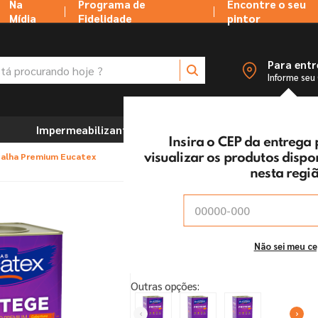
Na
Programa de
Encontre o seu
Mídia
Fidelidade
pintor
 procurando hoje ?
Para ent
Informe seu
Impermeabilizantes
Marcenaria e Ferramentas
Insira o CEP da entrega
 Palha Premium Eucatex
visualizar os produtos disp
nesta regi
Tinta Acrílica Fosco P
Vendido e entregue por:
Tintas MC Ltda
Parcelamento
Não sei meu c
Outras opções: