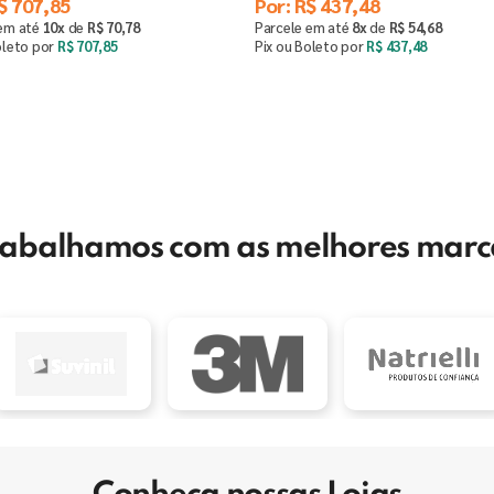
$
707
,
85
Por:
R$
437
,
48
 em até
10
x
de
R$
70
,
78
Parcele em até
8
x
de
R$
54
,
68
oleto por
R$
707
,
85
Pix ou Boleto por
R$
437
,
48
Saiba mais
Saiba mais
rabalhamos com as melhores marc