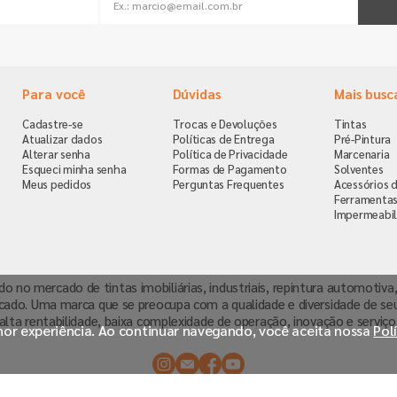
Para você
Dúvidas
Mais busc
Cadastre-se
Trocas e Devoluções
Tintas
Atualizar dados
Políticas de Entrega
Pré-Pintura
Alterar senha
Política de Privacidade
Marcenaria
Esqueci minha senha
Formas de Pagamento
Solventes
Meus pedidos
Perguntas Frequentes
Acessórios d
Ferramenta
Impermeabil
ndo no mercado de tintas imobiliárias, industriais, repintura automoti
cado. Uma marca que se preocupa com a qualidade e diversidade de se
alta rentabilidade, baixa complexidade de operação, inovação e serviço
lhor experiência. Ao continuar navegando, você aceita nossa
Pol