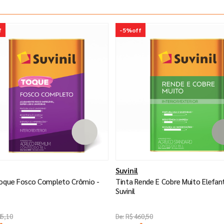
f
-
5%
off
Suvinil
Toque Fosco Completo Crômio -
Tinta Rende E Cobre Muito Elefan
Suvinil
45
,
10
R$
460
,
50