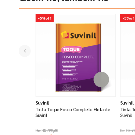
-
5%
off
-
5%
of
Suvinil
Suvinil
Tinta Toque Fosco Completo Elefante -
Tinta 
Suvinil
Suvinil
R$
799
,
60
R$
7