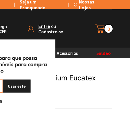
Seja um
Nossas
Franqueado
Lojas
ou
Entre
rega
0
Cadastre-se
 CEP:
Solventes
Acessórios
Saldão
 para que possa
oníveis para compra
ão
rotege Palha Premium Eucatex
Usar este
ep