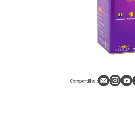
9
º
tinta piso
10
º
verniz
Compartilhe :