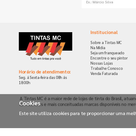
Institucional
Sobre a Tintas MC
Na Mídia
Seja um franqueado
Encontre o seu pintor
Nossas Lojas
Trabalhe Conosco
Horário de atendimento:
Venda Faturada
Seg. á Sexta-feira das 08h ás
18:00h
A Tintas MC é a maior rede de lojas de tinta do Brasil, atua
Cookies
as melhores e mais conceituadas marcas disponíveis no mer
Este site utiliza cookies para te proporcionar uma me