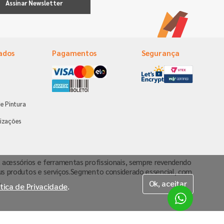
Assinar Newsletter
ados
Pagamentos
Segurança
e Pintura
s
izações
va, acessórios e ferramentas profissionais, sempre revendendo
us produtos e serviços.Segmento considerado essencial, com
.
Ok, aceitar
ítica de Privacidade
.