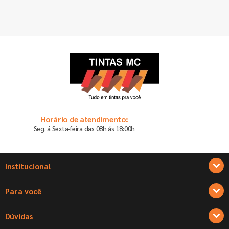
Horário de atendimento:
Seg. á Sexta-feira das 08h ás 18:00h
Institucional
Sobre a Tintas MC
Para você
Seja um franqueado
Cadastre-se
Dúvidas