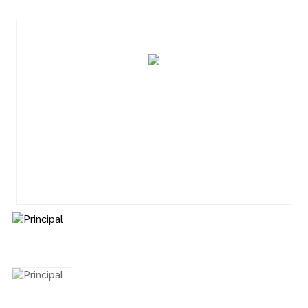
7
º
tinta
8
º
esmalte
9
º
tinta piso
10
º
verniz