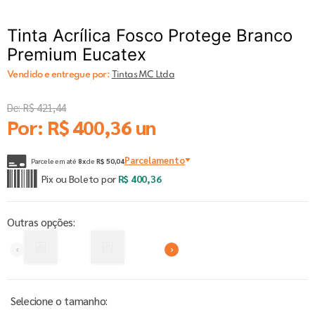
Tinta Acrílica Fosco Protege Branco
Premium Eucatex
Vendido e entregue por:
Tintas MC Ltda
De:
R$
421
,
44
Por:
R$
400
,
36
un
Parcelamento
Parcele em até
8
x
de
R$
50
,
04
Pix ou Boleto por
R$
400
,
36
Outras opções: