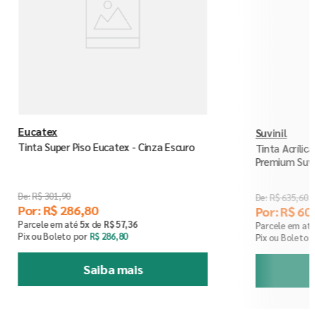
Eucatex
Suvinil
Tinta Super Piso Eucatex - Cinza Escuro
Tinta Acríli
Premium Suvi
R$
301
,
90
R$
635
,
60
Por:
R$
286
,
80
Por:
R$
60
Parcele em até
5
x
de
R$
57
,
36
Parcele em at
Pix ou Boleto por
R$
286
,
80
Pix ou Boleto 
Saiba mais