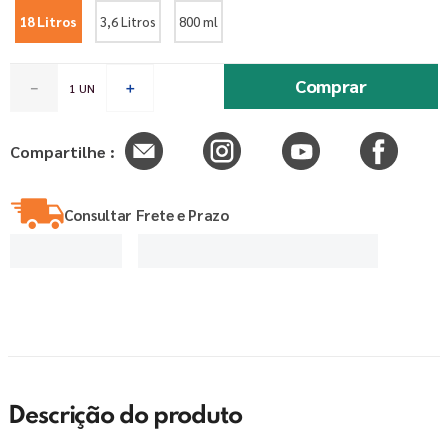
18 Litros
3,6 Litros
800 ml
Comprar
－
＋
Compartilhe :
Consultar Frete e Prazo
Descrição do produto