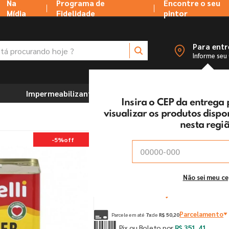
Na
Programa de
Encontre o seu
Mídia
Fidelidade
pintor
 procurando hoje ?
Para ent
Informe seu
Impermeabilizantes
Marcenaria e Ferramentas
Insira o CEP da entrega
visualizar os produtos disp
nesta regi
Thinner 18L 8800 Natrie
-
5%
off
Vendido e entregue por:
Tintas MC Ltda
De:
R$
369
,
90
Não sei meu c
Por:
R$
351
,
41
un
Parcelamento
Parcele em até
7
x
de
R$
50
,
20
Pix ou Boleto por
R$
351
,
41