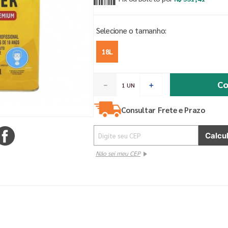
18L
Co
－
＋
Consultar Frete e Prazo
Não sei meu CEP