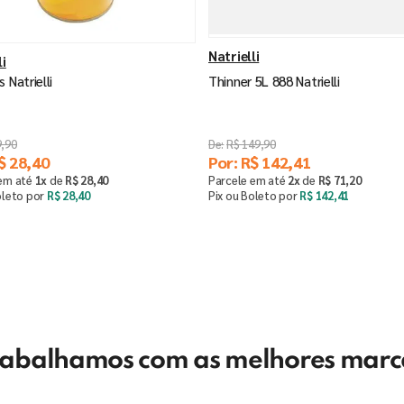
Natrielli
li
 Natrielli
Thinner 5L 888 Natrielli
9
,
90
R$
149
,
90
$
28
,
40
Por:
R$
142
,
41
 em até
1
x
de
R$
28
,
40
Parcele em até
2
x
de
R$
71
,
20
oleto por
R$
28
,
40
Pix ou Boleto por
R$
142
,
41
Saiba mais
Comprar
－
＋
rabalhamos com as melhores marc