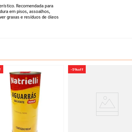
cterístico. Recomendada para
dura em pisos, assoalhos,
ver graxas e resíduos de óleos
f
-
5%
off