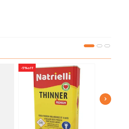
-
5%
off