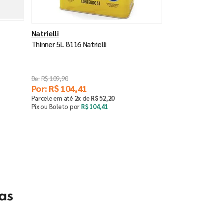
Natrielli
Thinner 5L 8116 Natrielli
R$
109
,
90
Por:
R$
104
,
41
Parcele em até
2
x
de
R$
52
,
20
Pix ou Boleto por
R$
104
,
41
Comprar
－
＋
as