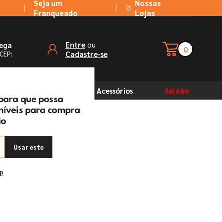
Seja um
Nossas
Franqueado
Lojas
ou
Entre
rega
0
Cadastre-se
 CEP:
Solventes
Acessórios
Saldão
 para que possa
oníveis para compra
ão
lli
Usar este
ep