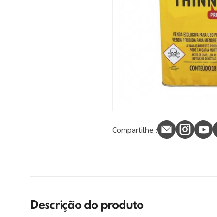
9
º
tinta piso
10
º
spray
Compartilhe :
Descrição do produto