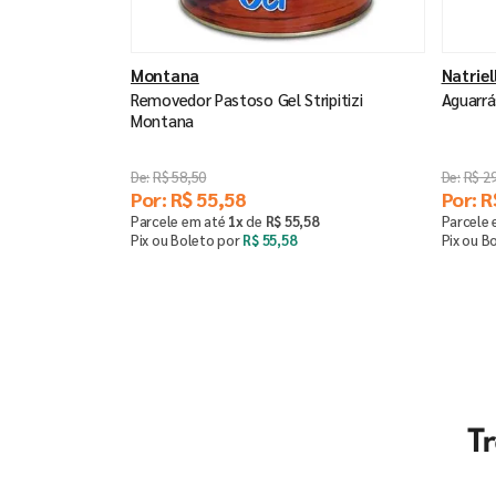
Montana
Natriel
Removedor Pastoso Gel Stripitizi
Aguarrás
Montana
R$
58
,
50
R$
2
Por:
R$
55
,
58
Por:
R
Parcele em até
1
x
de
R$
55
,
58
Parcele
Pix ou Boleto por
R$
55
,
58
Pix ou B
Saiba mais
T