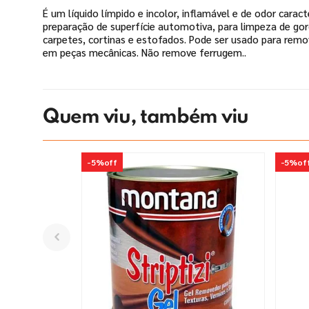
É um líquido límpido e incolor, inflamável e de odor cara
preparação de superfície automotiva, para limpeza de gor
carpetes, cortinas e estofados. Pode ser usado para remo
em peças mecânicas. Não remove ferrugem..
Quem viu, também viu
-
5%
off
-
5%
of