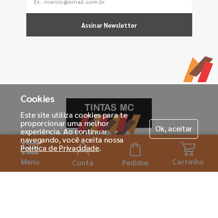
Assinar Newsletter
Cookies
Este site utiliza cookies para te
proporcionar uma melhor
Ok, aceitar
experiência. Ao continuar
navegando, você aceita nossa
Política de Privacidade
.
Menu
Carrinho
Horário de atendimento:
Conta
Pedidos
Seg. á Sexta-feira das 08h ás 18:00h
Institucional