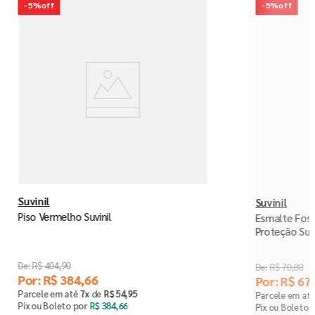
-
5%
off
-
5%
off
Suvinil
Suvinil
Piso Vermelho Suvinil
Esmalte Fosc
Proteção Suvi
R$
404
,
90
R$
70
,
80
Por:
R$
384
,
66
Por:
R$
67
,
Parcele em até
7
x
de
R$
54
,
95
Parcele em at
Pix ou Boleto por
R$
384
,
66
Pix ou Boleto 