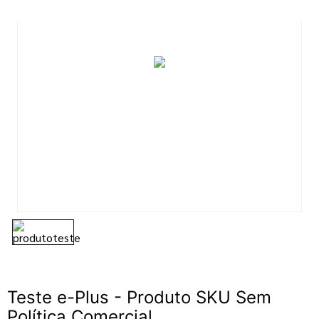
7
º
esmalte
8
º
tinta
9
º
tinta piso
10
º
spray
Teste e-Plus - Produto SKU Sem
Política Comercial