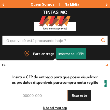
Quem Somos
Na Mídia
|
O que você está procurando hoje ?
TERMOS MAIS BUSCADOS
Para entrega
Informe seu CEP:
1
º
tinta suvinil
Tintas
Teste e-Plus - Produto SKU Sem Política Comercial
2
º
tinta branca
Insira o CEP da entrega para que possa visualizar
3
º
massa corrida
os produtos disponíveis para compra nesta região
Frete Grátis
4
º
sherwin willians
5
º
massa acrilica
Usar este
6
º
tinta acrilica
Não sei meu cep