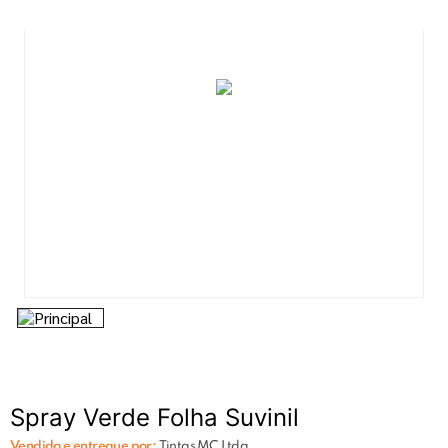
7
º
esmalte
8
º
tinta piso
9
º
tinta
10
º
verniz
Spray Verde Folha Suvinil
Vendido e entregue por:
Tintas MC Ltda