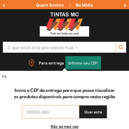
Quem Somos
Na Mídia
|
O que você está procurando hoje ?
TERMOS MAIS BUSCADOS
Para entrega
Informe seu CEP:
1
º
tinta suvinil
Tintas
Tinta Spray
Spray Verde Folha Suvinil
2
º
tinta branca
Insira o CEP da entrega para que possa visualizar
3
º
massa corrida
os produtos disponíveis para compra nesta região
4
º
sherwin willians
5
º
tinta acrilica
Usar este
6
º
massa acrilica
Não sei meu cep