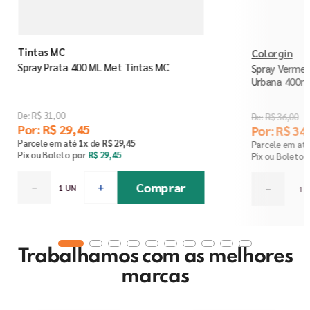
Tintas MC
Colorgin
Spray Prata 400 ML Met Tintas MC
Spray Vermel
Urbana 400ml
R$
31
,
00
R$
36
,
00
Por:
R$
29
,
45
Por:
R$
34
,
Parcele em até
1
x
de
R$
29
,
45
Parcele em at
Pix ou Boleto por
R$
29
,
45
Pix ou Boleto 
Comprar
－
＋
－
Trabalhamos com as melhores
marcas