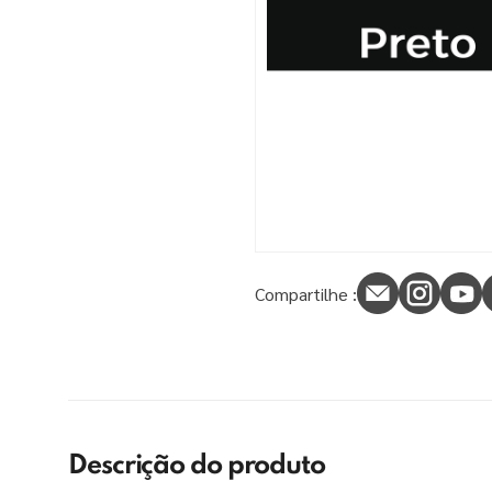
9
º
tinta piso
10
º
spray
Compartilhe :
Descrição do produto