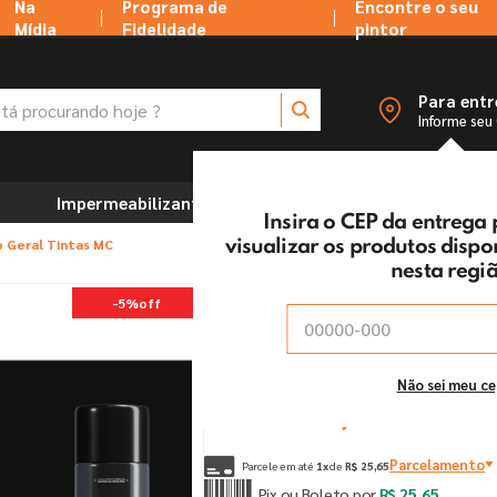
Na
Programa de
Encontre o seu
Mídia
Fidelidade
pintor
 procurando hoje ?
Para ent
Informe seu
Impermeabilizantes
Marcenaria e Ferramentas
Insira o CEP da entrega
o Geral Tintas MC
visualizar os produtos disp
nesta regi
Spray Preto Sem Brilh
-
5%
off
Vendido e entregue por:
Tintas MC Ltda
De:
R$
27
,
00
Não sei meu c
Por:
R$
25
,
65
un
Parcelamento
Parcele em até
1
x
de
R$
25
,
65
Pix ou Boleto por
R$
25
,
65