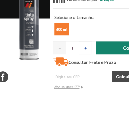
400 ml
Co
－
＋
Consultar Frete e Prazo
Não sei meu CEP