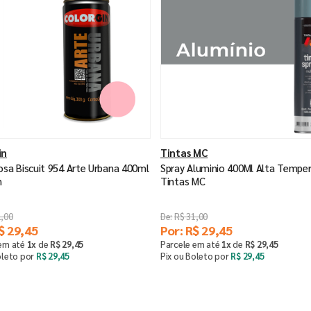
in
Tintas MC
osa Biscuit 954 Arte Urbana 400ml
Spray Aluminio 400Ml Alta Tempe
n
Tintas MC
1
,
00
R$
31
,
00
$
29
,
45
Por:
R$
29
,
45
 em até
1
x
de
R$
29
,
45
Parcele em até
1
x
de
R$
29
,
45
oleto por
R$
29
,
45
Pix ou Boleto por
R$
29
,
45
Comprar
Comprar
＋
－
＋