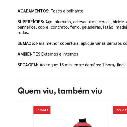
ACABAMENTOS:
Fosco e brilhante
SUPERFÍCIES:
Aço, alumínio, artesanatos,
cercas, biciclet
banheiros,
cobre, concreto, ferro,
geladeiras, latão, made
rodas.
DEMÃOS:
Para melhor cobertura,
aplique várias demãos 
AMBIENTES
Externos e internos
SECAGEM:
Ao toque: 15 min.
entre demãos: 1 hora
,
final:
Quem viu, também viu
-
5%
off
-
5%
of