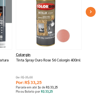
Colorgin
ratura
Tinta Spray Ouro Rose 56 Colorgin 400ml
R$
35
,
00
Por:
R$
33
,
25
Parcele em até
1
x
de
R$
33
,
25
Pix ou Boleto por
R$
33
,
25
Comprar
－
＋