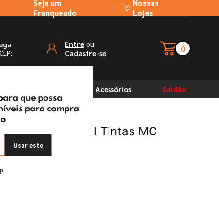
Seja um
Nossas
Franqueado
Lojas
ou
Entre
rega
0
Cadastre-se
 CEP:
Solventes
Acessórios
Saldão
 para que possa
oníveis para compra
ão
o 400Ml Uso Geral Tintas MC
Usar este
ep