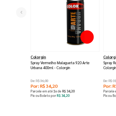
Colorgin
Colorg
Spray Vermelho Malagueta 920 Arte
Spray R
Urbana 400ml - Colorgin
Colorgi
R$
36
,
00
R$
3
Por:
R$
34
,
20
Por:
R
Parcele em até
1
x
de
R$
34
,
20
Parcele
Pix ou Boleto por
R$
34
,
20
Pix ou B
Comprar
－
＋
－