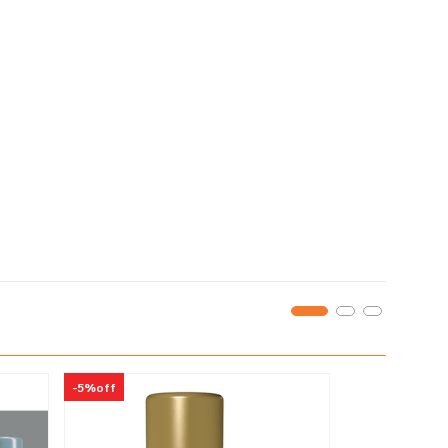
-
5%
off