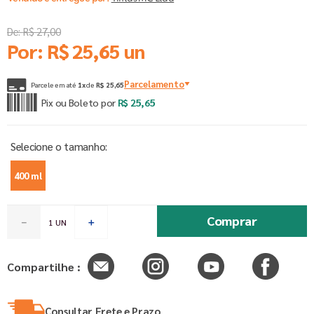
De:
R$
27
,
00
Por:
R$
25
,
65
un
Parcelamento
Parcele em até
1
x
de
R$
25
,
65
Pix ou Boleto por
R$
25
,
65
400 ml
Comprar
－
＋
Compartilhe :
Consultar Frete e Prazo