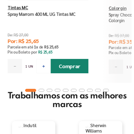
Tintas MC
Colorgin
Spray Marrom 400 ML UG Tintas MC
Spray Chocol
Colorgin
R$
27
,
00
R$
37
,
00
Por:
R$
25
,
65
Por:
R$
35
,
Parcele em até
1
x
de
R$
25
,
65
Parcele em at
Pix ou Boleto por
R$
25
,
65
Pix ou Boleto 
Comprar
－
＋
－
Trabalhamos com as melhores
marcas