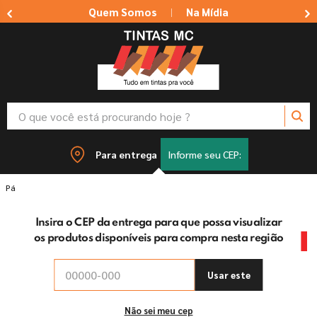
Quem Somos
Na Mídia
|
O que você está procurando hoje ?
TERMOS MAIS BUSCADOS
Para entrega
Informe seu CEP:
1
º
tinta suvinil
Tintas
Tinta Spray
Spray Marrom 400 ML UG Tintas MC
2
º
tinta coral
Insira o CEP da entrega para que possa visualizar
3
º
tinta branca
os produtos disponíveis para compra nesta região
-
5%
off
4
º
massa corrida
5
º
sherwin willians
Usar este
6
º
esmalte
Não sei meu cep