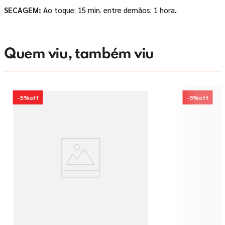
SECAGEM:
Ao toque: 15 min. entre demãos: 1 hora..
Quem viu, também viu
-
5%
off
-
5%
off