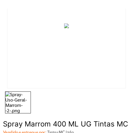
7
º
massa acrilica
8
º
tinta
9
º
tinta piso
10
º
verniz
Spray Marrom 400 ML UG Tintas MC
Vendido e entregue por:
Tintas MC Ltda