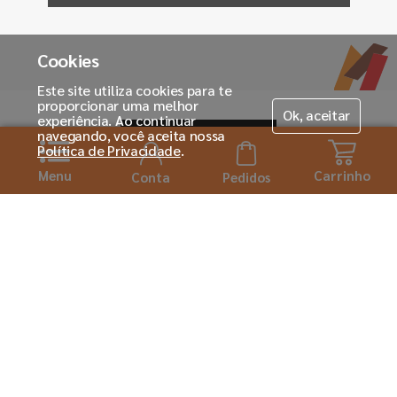
Cookies
Este site utiliza cookies para te
proporcionar uma melhor
Ok, aceitar
experiência. Ao continuar
navegando, você aceita nossa
Política de Privacidade
.
Menu
Carrinho
Conta
Pedidos
Horário de atendimento:
Seg. á Sexta-feira das 08h ás 18:00h
Institucional
Sobre a Tintas MC
Para você