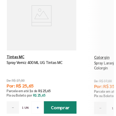
Tintas MC
Colorgin
Spray Verniz 400 ML UG Tintas MC
Spray Laranj
Colorgin
R$
27
,
00
R$
37
,
00
Por:
R$
25
,
65
Por:
R$
35
,
Parcele em até
1
x
de
R$
25
,
65
Parcele em at
Pix ou Boleto por
R$
25
,
65
Pix ou Boleto 
Comprar
－
＋
－