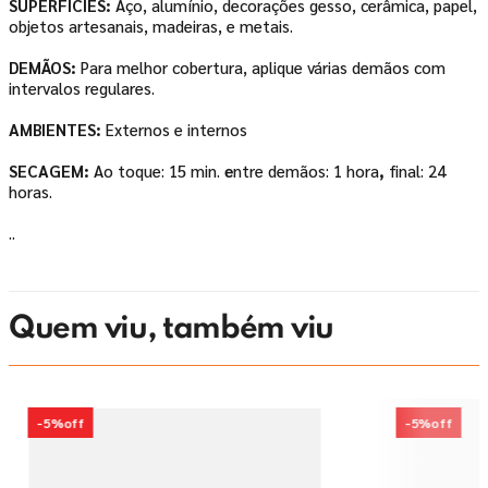
SUPERFÍCIES:
Aço, alumínio, decorações
gesso, cerâmica, papel,
objetos artesanais, madeiras,
e metais.
DEMÃOS:
Para melhor cobertura,
aplique várias demãos com
intervalos regulares.
AMBIENTES:
Externos e internos
SECAGEM:
Ao toque: 15 min.
e
ntre demãos: 1 hora
,
final: 24
horas.
..
Quem viu, também viu
-
5%
off
-
5%
off