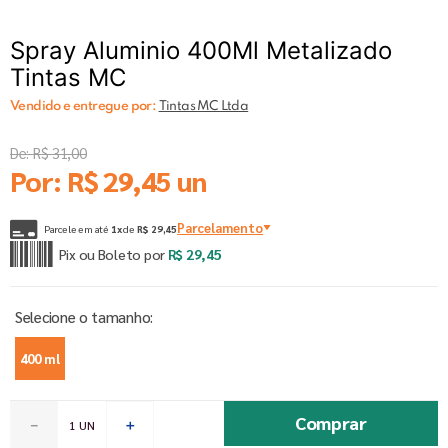
Spray Aluminio 400Ml Metalizado
Tintas MC
Vendido e entregue por:
Tintas MC Ltda
De:
R$
31
,
00
Por:
R$
29
,
45
un
Parcelamento
Parcele em até
1
x
de
R$
29
,
45
Pix ou Boleto por
R$
29
,
45
400 ml
Comprar
－
＋