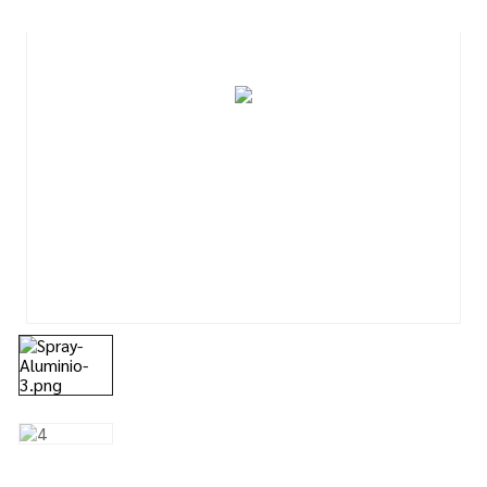
7
º
tinta acrilica
8
º
esmalte
9
º
tinta piso
10
º
spray