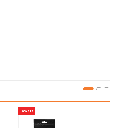
-
5%
off