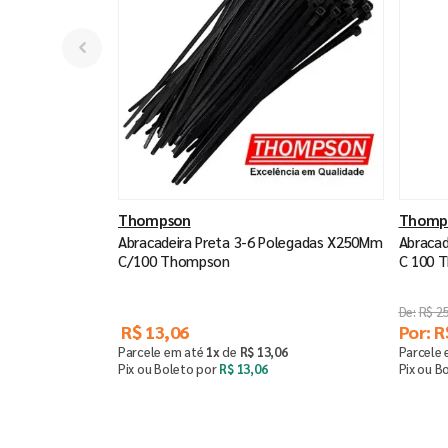
Thompson
Thomp
Abracadeira Preta 3-6 Polegadas X250Mm
Abracad
C/100 Thompson
C 100 
R$
2
R$
13
,
06
Por:
R
Parcele em até
1
x
de
R$
13
,
06
Parcele
Pix ou Boleto por
R$
13
,
06
Pix ou B
Comprar
－
＋
－