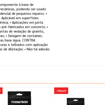
componente à base de
 mecânicas, podendo ser usado
sidencial de pequenos reparos. •
 Aplicável em superfícies
uímica; • Aplicações em junta
is pré-fabricados em concreto; •
Juntas de vedação de granito,
as; • Selagem de container,
turas base água. CONTRA
turas e telhados com aplicação
s de dilatação; • Não há adesão
f
-
5%
off