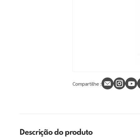
9
º
tinta piso
10
º
verniz
Compartilhe :
Descrição do produto