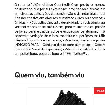
O selante PU40 multiuso Quartzolit é um produto mono
poliuretano que possui excelentes propriedades físicas e
em diversas aplicações da construção civil, industrial e re
Adesão coesiva em diversos substratos lisos ou porosos; •
úmidas; • Fácil aplicação, alta durabilidade e resistência q
vertical e horizontal até 0.5 cm, para estruturas ou painé
Vedação perimetral de vidros e esquadrias de alumínio; • 
concreto, vedação de cubas, madeira e superfícies metálic
câmara frigorífica e carroceria; • Aceita aplicação de pin
INDICADO PARA: • Contato direto com alimentos; • Cober
menor que 5mm de espessura; • Adesão estrutural; • Junta
em polietileno, polipropileno e PTFE (Teflon®)....
Quem viu, também viu
-
5%
of