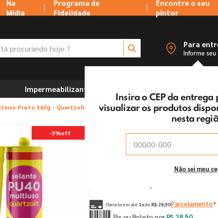
Na
Programa de
Encontre o seu
Mídia
Fidelidade
pintor
 procurando hoje ?
Para ent
Informe seu
Impermeabilizantes
Marcenaria e Ferramentas
Insira o CEP da entrega
tiuso Preto 360g - Quartzolit
visualizar os produtos disp
nesta regi
Selante PU40 Multiuso 
-
5%
off
Vendido e entregue por:
Tintas MC Ltda
De:
R$
30
,
00
Não sei meu c
Por:
R$
28
,
50
un
Parcelamento
Parcele em até
1
x
de
R$
28
,
50
Pix ou Boleto por
R$
28
,
50