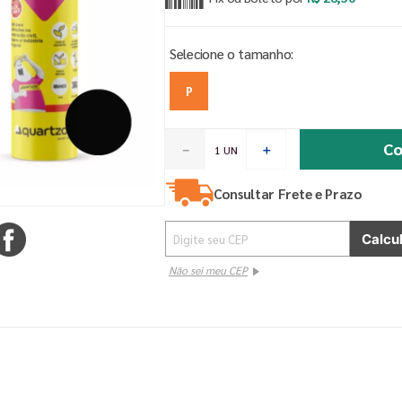
P
Co
－
＋
Consultar Frete e Prazo
Não sei meu CEP