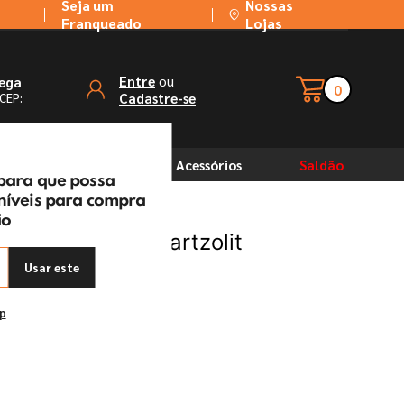
Seja um
Nossas
Franqueado
Lojas
ou
Entre
rega
0
Cadastre-se
 CEP:
Solventes
Acessórios
Saldão
 para que possa
oníveis para compra
ão
Preto 360g - Quartzolit
Usar este
ep