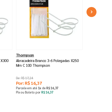
Thompson
s X300
Abracadeira Branco 3-6 Polegadas X250
Mm C 100 Thompson
R$
17
,
24
Por:
R$
16
,
37
Parcele em até
1
x
de
R$
16
,
37
Pix ou Boleto por
R$
16
,
37
Comprar
－
＋