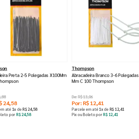
son
Thompson
eira Preta 2-5 Polegadas X100Mm
Abracadeira Branco 3-6 Polegada
Thompson
Mm C 100 Thompson
5
,
88
R$
13
,
06
$
24
,
58
Por:
R$
12
,
41
 em até
1
x
de
R$
24
,
58
Parcele em até
1
x
de
R$
12
,
41
oleto por
R$
24
,
58
Pix ou Boleto por
R$
12
,
41
Comprar
Comprar
＋
－
＋