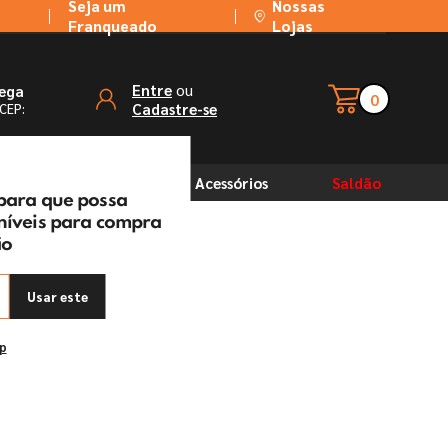
Seja um
Nossas
Franqueado
Lojas
ou
Entre
rega
0
Cadastre-se
 CEP:
Solventes
Acessórios
Saldão
 para que possa
oníveis para compra
ão
Usar este
ep