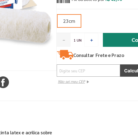
23cm
Co
－
＋
Consultar Frete e Prazo
Não sei meu CEP
nta latex e acrilica sobre