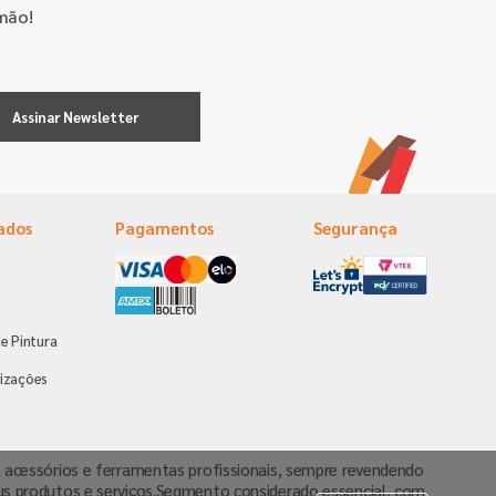
mão!
Assinar Newsletter
ados
Pagamentos
Segurança
e Pintura
s
izações
va, acessórios e ferramentas profissionais, sempre revendendo
us produtos e serviços.Segmento considerado essencial, com