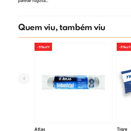
parede rugosa...
Quem viu, também viu
-
5%
off
-
5%
of
Atlas
Tigre