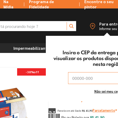
Na
Programa de
Encontre o seu
Mídia
Fidelidade
pintor
 procurando hoje ?
Para ent
Informe seu
Impermeabilizantes
Marcenaria e Ferramentas
Insira o CEP da entrega
visualizar os produtos disp
nesta regi
Rolo La 1391 Tigre
-
38%
off
Vendido e entregue por:
Tintas MC Ltda
De:
R$
67
,
90
Não sei meu c
Por:
R$
41
,
90
un
Parcelamento
Parcele em até
1
x
de
R$
41
,
90
Pix ou Boleto por
R$
41
,
90