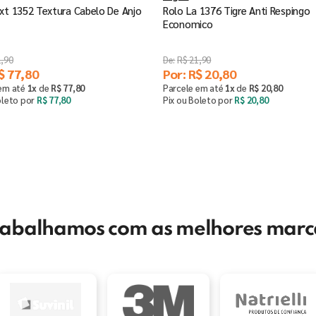
xt 1352 Textura Cabelo De Anjo
Rolo La 1376 Tigre Anti Respingo
Economico
1
,
90
R$
21
,
90
$
77
,
80
Por:
R$
20
,
80
 em até
1
x
de
R$
77
,
80
Parcele em até
1
x
de
R$
20
,
80
oleto por
R$
77
,
80
Pix ou Boleto por
R$
20
,
80
Saiba mais
Comprar
－
＋
rabalhamos com as melhores marc