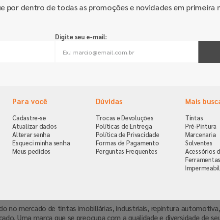
ue por dentro de todas as promoções e novidades em primeira 
Digite seu e-mail:
Para você
Dúvidas
Mais busc
Cadastre-se
Trocas e Devoluções
Tintas
Atualizar dados
Políticas de Entrega
Pré-Pintura
Alterar senha
Política de Privacidade
Marcenaria
Esqueci minha senha
Formas de Pagamento
Solventes
Meus pedidos
Perguntas Frequentes
Acessórios d
Ferramenta
Impermeabil
ndo no mercado de tintas imobiliárias, industriais, repintura automoti
cado. Uma marca que se preocupa com a qualidade e diversidade de se