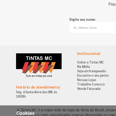
Fiq
Digite seu nome:
Institucional
Sobre a Tintas MC
Na Mídia
Seja um franqueado
Encontre o seu pintor
Nossas Lojas
Trabalhe Conosco
Horário de atendimento:
Venda Faturada
Seg. á Sexta-feira das 08h ás
18:00h
A Tintas MC é a maior rede de lojas de tinta do Brasil, atua
Cookies
as melhores e mais conceituadas marcas disponíveis no mer