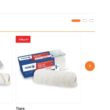
-
5%
off
Tigre