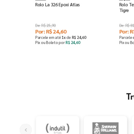
Rolo La 326 Epoxi Atlas
Rolo Te
Tigre
R$
25
,
90
R$
8
Por:
R$
24
,
60
Por:
R
Parcele em até
1
x
de
R$
24
,
60
Parcele
Pix ou Boleto por
R$
24
,
60
Pix ou B
Comprar
－
＋
T