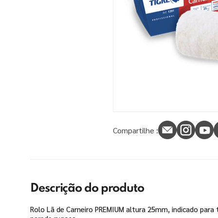
9
º
tinta piso
10
º
verniz
Compartilhe :
Descrição do produto
Rolo Lã de Carneiro PREMIUM altura 25mm, indicado para ti