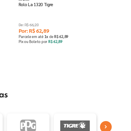
Rolo La 1320 Tigre
R$
66
,
20
Por:
R$
62
,
89
Parcele em até
1
x
de
R$
62
,
89
Pix ou Boleto por
R$
62
,
89
Comprar
－
＋
as