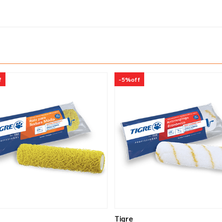
f
-
5%
off
Tigre