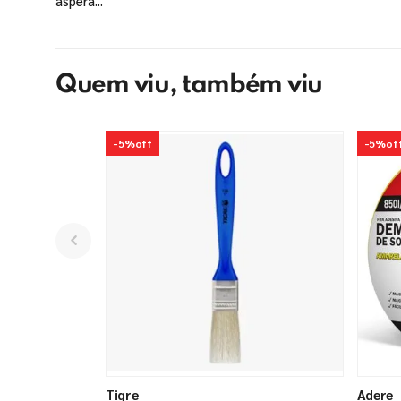
áspera...
Quem viu, também viu
-
5%
off
-
5%
of
Tigre
Adere