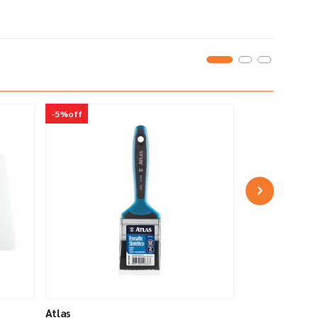
-
5%
off
Atlas