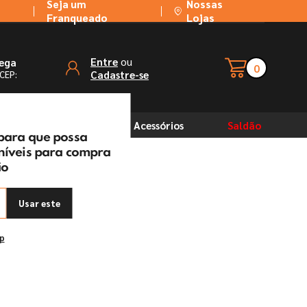
Seja um
Nossas
Franqueado
Lojas
ou
Entre
rega
0
Cadastre-se
 CEP:
Solventes
Acessórios
Saldão
 para que possa
oníveis para compra
ão
Usar este
ep