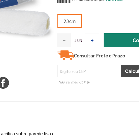
23cm
Co
－
＋
Consultar Frete e Prazo
Não sei meu CEP
acrilica sobre parede lisa e