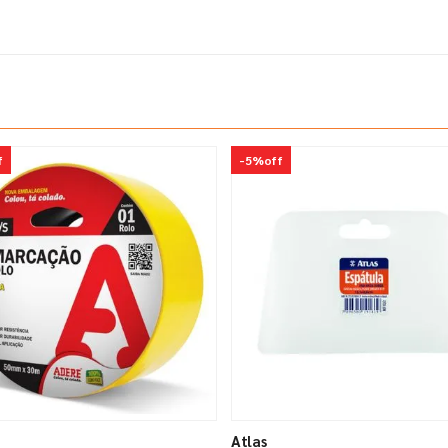
f
-
5%
off
Atlas