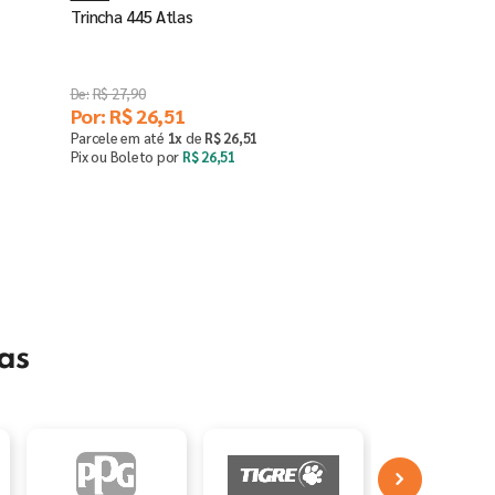
Trincha 445 Atlas
R$
27
,
90
Por:
R$
26
,
51
Parcele em até
1
x
de
R$
26
,
51
Pix ou Boleto por
R$
26
,
51
Saiba mais
as