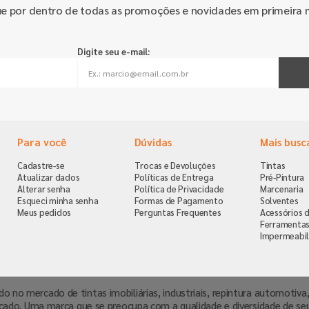
ue por dentro de todas as promoções e novidades em primeira 
Digite seu e-mail:
Para você
Dúvidas
Mais busc
Cadastre-se
Trocas e Devoluções
Tintas
Atualizar dados
Políticas de Entrega
Pré-Pintura
Alterar senha
Política de Privacidade
Marcenaria
Esqueci minha senha
Formas de Pagamento
Solventes
Meus pedidos
Perguntas Frequentes
Acessórios d
Ferramenta
Impermeabil
ndo no mercado de tintas imobiliárias, industriais, repintura automoti
cado. Uma marca que se preocupa com a qualidade e diversidade de se