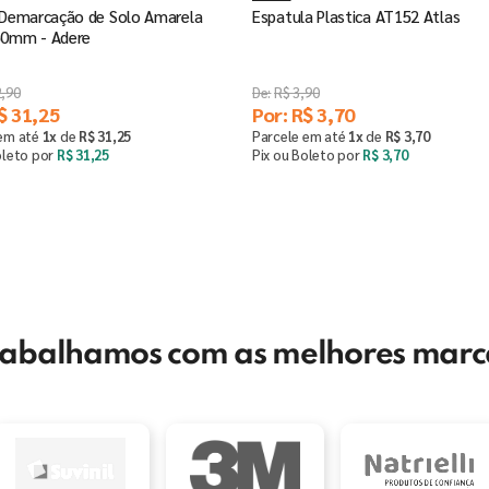
 Demarcação de Solo Amarela
Espatula Plastica AT152 Atlas
50mm - Adere
2
,
90
R$
3
,
90
$
31
,
25
Por:
R$
3
,
70
 em até
1
x
de
R$
31
,
25
Parcele em até
1
x
de
R$
3
,
70
oleto por
R$
31
,
25
Pix ou Boleto por
R$
3
,
70
Comprar
Saiba mais
＋
rabalhamos com as melhores marc