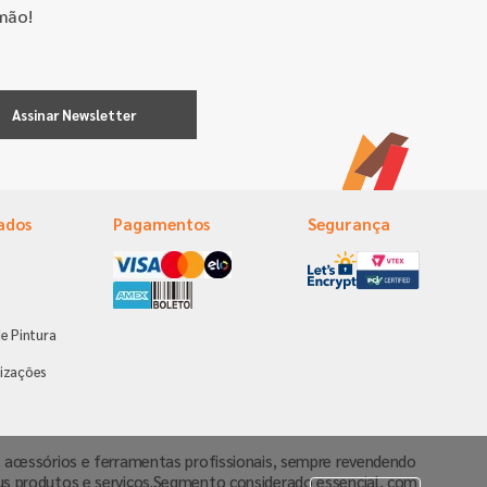
mão!
Assinar Newsletter
ados
Pagamentos
Segurança
e Pintura
s
izações
va, acessórios e ferramentas profissionais, sempre revendendo
us produtos e serviços.Segmento considerado essencial, com