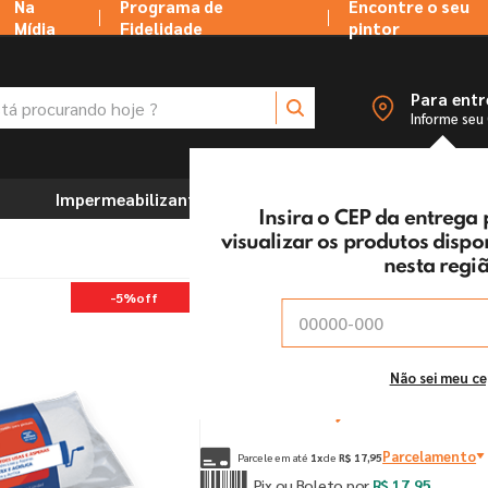
Na
Programa de
Encontre o seu
Mídia
Fidelidade
pintor
 procurando hoje ?
Para ent
Informe seu
Impermeabilizantes
Marcenaria e Ferramentas
Insira o CEP da entrega
visualizar os produtos disp
nesta regi
Rolo La 1312 Tigre
-
5%
off
Vendido e entregue por:
Tintas MC Ltda
De:
R$
18
,
90
Não sei meu c
Por:
R$
17
,
95
un
Parcelamento
Parcele em até
1
x
de
R$
17
,
95
Pix ou Boleto por
R$
17
,
95