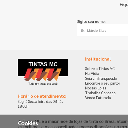
Fiq
Digite seu nome:
Institucional
Sobre a Tintas MC
Na Mídia
Seja um franqueado
Encontre o seu pintor
Nossas Lojas
Trabalhe Conosco
Horário de atendimento:
Venda Faturada
Seg. á Sexta-feira das 08h ás
18:00h
A Tintas MC é a maior rede de lojas de tinta do Brasil, atua
Cookies
as melhores e mais conceituadas marcas disponíveis no mer