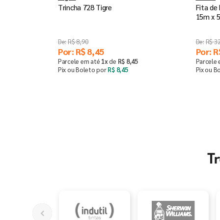
Trincha 728 Tigre
Fita de
15m x 
R$
8
,
90
R$
3
Por:
R$
8
,
45
Por:
R
Parcele em até
1
x
de
R$
8
,
45
Parcele
Pix ou Boleto por
R$
8
,
45
Pix ou B
Saiba mais
－
T