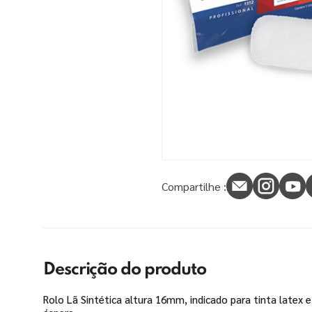
9
º
tinta piso
10
º
spray
Compartilhe :
Descrição do produto
Rolo Lã Sintética altura 16mm, indicado para tinta latex e 