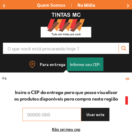
Quem Somos
Na Mídia
|
O que você está procurando hoje ?
TERMOS MAIS BUSCADOS
Para entrega
Informe seu CEP:
1
º
tinta suvinil
Impermeabilizantes
Revestimento Impermeabilizante Viaplu
2
º
tinta branca
Insira o CEP da entrega para que possa visualizar
3
º
massa corrida
os produtos disponíveis para compra nesta região
-
5%
off
4
º
sherwin willians
5
º
massa acrilica
Usar este
6
º
tinta
Não sei meu cep