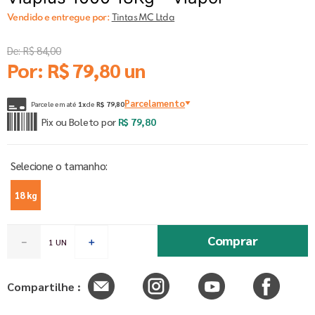
Vendido e entregue por:
Tintas MC Ltda
De:
R$
84
,
00
Por:
R$
79
,
80
un
Parcelamento
Parcele em até
1
x
de
R$
79
,
80
Pix ou Boleto por
R$
79
,
80
18 kg
Comprar
－
＋
Compartilhe :