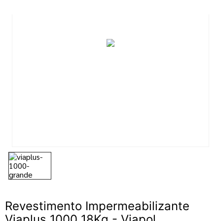
7
º
tinta acrilica
8
º
esmalte
9
º
tinta piso
10
º
spray
Revestimento Impermeabilizante
Viaplus 1000 18Kg - Viapol