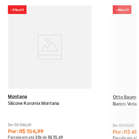
-
5%
off
-
4%
off
Montana
Otto Baumg
Silicone Koromix Montana
Bianco Vedac
R$
544
,
20
R$
50
,
00
Por:
R$
516
,
99
Por:
R$
48
,
Parcele em até
10
x
de
R$
51
,
69
Parcele em at