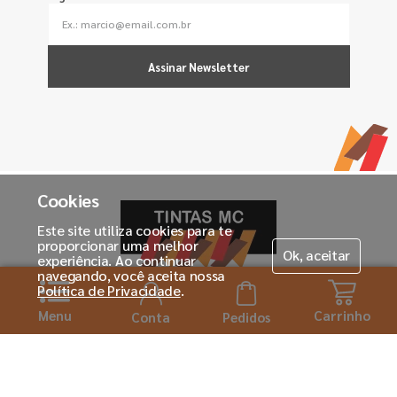
Assinar Newsletter
Cookies
Este site utiliza cookies para te
proporcionar uma melhor
Ok, aceitar
experiência. Ao continuar
navegando, você aceita nossa
Política de Privacidade
.
Menu
Carrinho
Horário de atendimento:
Conta
Pedidos
Seg. á Sexta-feira das 08h ás 18:00h
Institucional