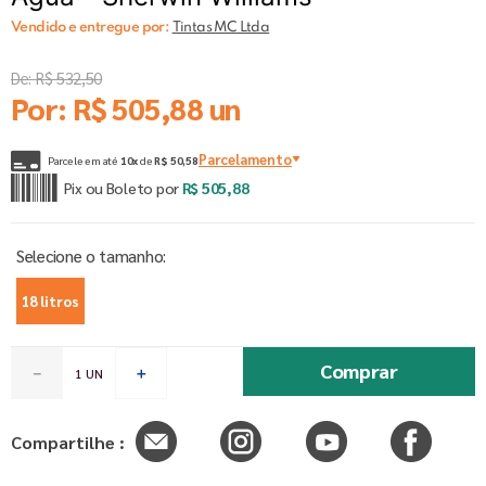
Vendido e entregue por:
Tintas MC Ltda
De:
R$
532
,
50
Por:
R$
505
,
88
un
Parcelamento
Parcele em até
10
x
de
R$
50
,
58
Pix ou Boleto por
R$
505
,
88
18 litros
Comprar
－
＋
Compartilhe :