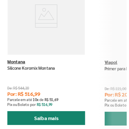
Montana
Viapol
Silicone Koromix Montana
Primer para 
R$
544
,
20
R$
221
,
00
Por:
R$
516
,
99
Por:
R$
20
Parcele em até
10
x
de
R$
51
,
69
Parcele em at
Pix ou Boleto por
R$
516
,
99
Pix ou Boleto 
Saiba mais