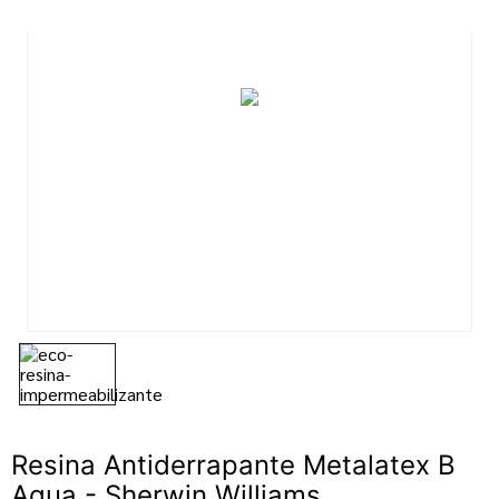
7
º
tinta acrilica
8
º
esmalte
9
º
tinta piso
10
º
spray
Resina Antiderrapante Metalatex B
Agua - Sherwin Williams