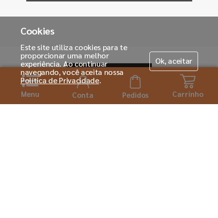
Cookies
Este site utiliza cookies para te
proporcionar uma melhor
Ok, aceitar
experiência. Ao continuar
navegando, você aceita nossa
Política de Privacidade
.
Menu
Carrinho
Conta
Pedidos
Horário de atendimento:
Seg. á Sexta-feira das 08h ás 18:00h
Institucional
Sobre a Tintas MC
Para você
Seja um franqueado