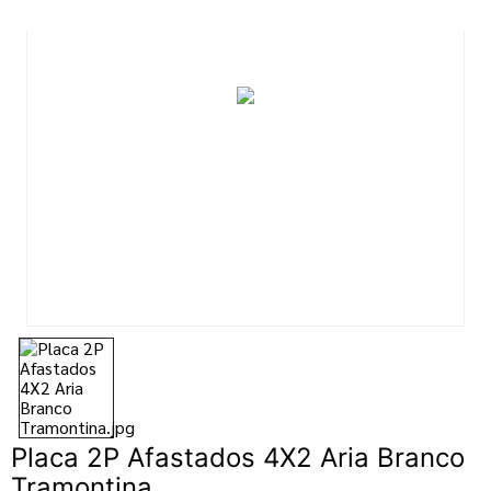
7
º
esmalte
8
º
tinta
9
º
tinta piso
10
º
spray
Placa 2P Afastados 4X2 Aria Branco
Tramontina