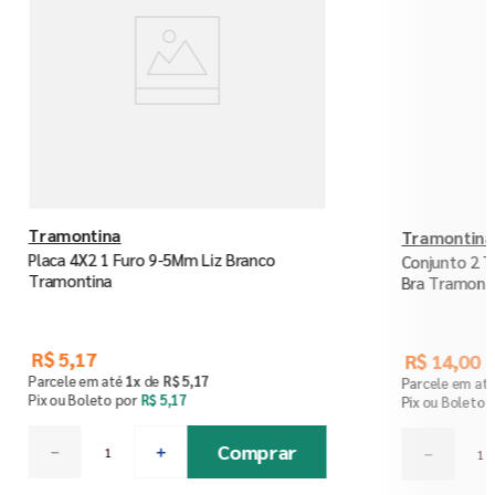
Tramontina
Tramontina
Placa 4X2 1 Furo 9-5Mm Liz Branco
Conjunto 2 
Tramontina
Bra Tramont
R$
5
,
17
R$
14
,
00
Parcele em até
1
x
de
R$
5
,
17
Parcele em at
Pix ou Boleto por
R$
5
,
17
Pix ou Boleto 
Comprar
－
＋
－