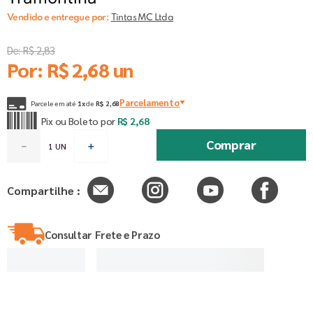
Vendido e entregue por:
Tintas MC Ltda
De:
R$
2
,
83
Por:
R$
2
,
68
un
Parcelamento
Parcele em até
1
x
de
R$
2
,
68
Pix ou Boleto por
R$
2
,
68
Comprar
－
＋
Compartilhe :
Consultar Frete e Prazo