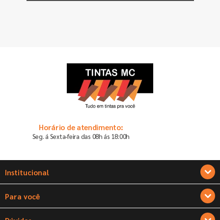
Horário de atendimento:
Seg. á Sexta-feira das 08h ás 18:00h
Institucional
Sobre a Tintas MC
Para você
Seja um franqueado
Cadastre-se