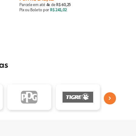
Parcele em até
4
x
de
R$
60
,
25
Pix ou Boleto por
R$
241
,
02
Saiba mais
as