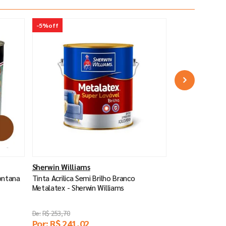
-
5%
off
Sherwin Williams
ontana
Tinta Acrilica Semi Brilho Branco
Metalatex - Sherwin Williams
R$
253
,
70
Por:
R$
241
,
02