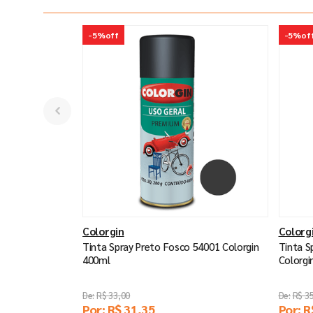
-
5%
off
-
5%
of
Colorgin
Colorg
Tinta Spray Preto Fosco 54001 Colorgin
Tinta S
400ml
Colorgi
R$
33
,
00
R$
3
Por:
R$
31
,
35
Por:
R