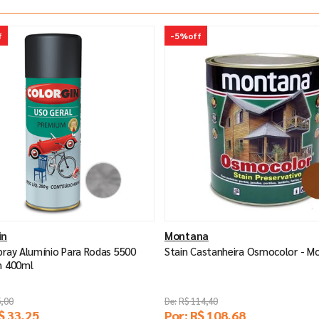
f
-
5%
off
in
Montana
pray Alumínio Para Rodas 5500
Stain Castanheira Osmocolor - M
n 400ml
5
,
00
R$
114
,
40
$
33
,
25
Por:
R$
108
,
68