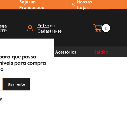
Seja um
Nossas
Franqueado
Lojas
ou
Entre
rega
0
Cadastre-se
 CEP:
Solventes
Acessórios
Saldão
 para que possa
oníveis para compra
ão
Sherwin Williams
Usar este
ep