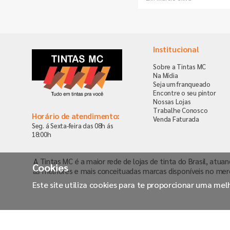
Institucional
Sobre a Tintas MC
Na Mídia
Seja um franqueado
Encontre o seu pintor
Nossas Lojas
Trabalhe Conosco
Horário de atendimento:
Venda Faturada
Seg. á Sexta-feira das 08h ás
18:00h
A Tintas MC é a maior rede de lojas de tinta do Brasil, atua
Cookies
as melhores e mais conceituadas marcas disponíveis no mer
Este site utiliza cookies para te proporcionar uma me