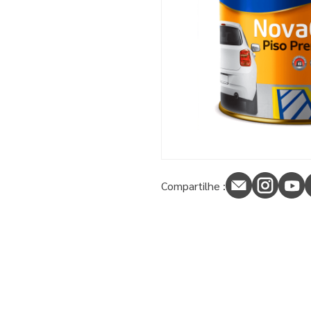
9
º
tinta piso
10
º
spray
Compartilhe :