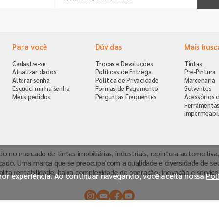
Para você
Dúvidas
Mais busc
Cadastre-se
Trocas e Devoluções
Tintas
Atualizar dados
Políticas de Entrega
Pré-Pintura
Alterar senha
Política de Privacidade
Marcenaria
Esqueci minha senha
Formas de Pagamento
Solventes
Meus pedidos
Perguntas Frequentes
Acessórios d
Ferramenta
Impermeabil
ndo no mercado de tintas imobiliárias, industriais, repintura automoti
cado. Uma marca que se preocupa com a qualidade e diversidade de se
alta rentabilidade, baixa complexidade de operação, inovação e serviço
lhor experiência. Ao continuar navegando, você aceita nossa
Pol