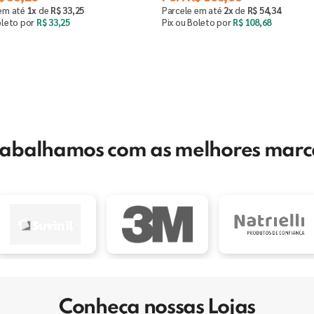
 em até
1
x
de
R$
33
,
25
Parcele em até
2
x
de
R$
54
,
34
oleto por
R$
33
,
25
Pix ou Boleto por
R$
108
,
68
Comprar
Saiba mais
＋
rabalhamos com as melhores marc
Conheça nossas Lojas