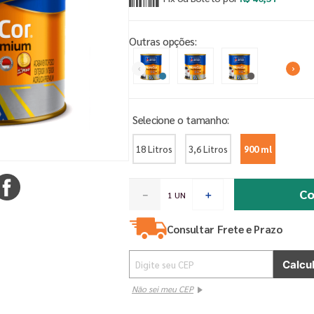
Outras opções:
18 Litros
3,6 Litros
900 ml
Co
－
＋
Consultar Frete e Prazo
Não sei meu CEP