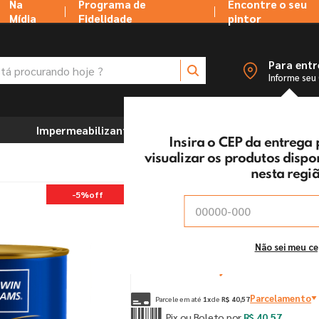
Na
Programa de
Encontre o seu
Mídia
Fidelidade
pintor
 procurando hoje ?
Para ent
Informe seu
Impermeabilizantes
Marcenaria e Ferramentas
Insira o CEP da entrega
visualizar os produtos disp
nesta regi
Piso Branco Novacor - 
-
5%
off
Vendido e entregue por:
Tintas MC Ltda
De:
R$
42
,
70
Não sei meu c
Por:
R$
40
,
57
un
Parcelamento
Parcele em até
1
x
de
R$
40
,
57
Pix ou Boleto por
R$
40
,
57