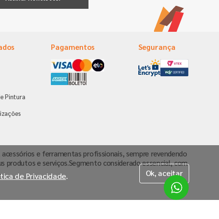
ados
Pagamentos
Segurança
e Pintura
s
izações
va, acessórios e ferramentas profissionais, sempre revendendo
us produtos e serviços.Segmento considerado essencial, com
.
Ok, aceitar
ítica de Privacidade
.