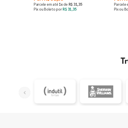
Parcele em até
1
x
de
R$
31
,
35
Parcele
Pix ou Boleto por
R$
31
,
35
Pix ou B
Comprar
－
＋
－
T