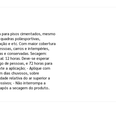
ica para pisos cimentados, mesmo
quadras poliesportivas,
eação e etc. Com maior cobertura
pessoas, carros e intempéries,
as e conservadas. Secagem:
al: 12 horas. Deve-se esperar
go de pessoas, e 72 horas para
nte a aplicação; - Aplique com
em dias chuvosos, sobre
ade relativa do ar superior a
essivos; - Não interrompa a
s após a secagem do produto..