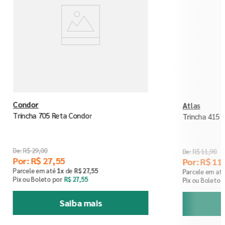
Condor
Atlas
Trincha 705 Reta Condor
Trincha 415 A
R$
29
,
00
R$
11
,
90
Por:
R$
27
,
55
Por:
R$
11
,
Parcele em até
1
x
de
R$
27
,
55
Parcele em at
Pix ou Boleto por
R$
27
,
55
Pix ou Boleto 
Saiba mais