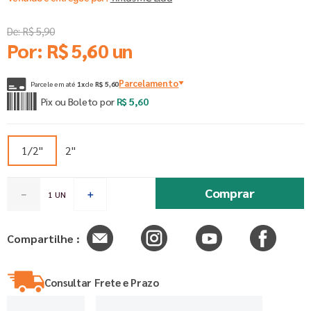
De:
R$
5
,
90
Por:
R$
5
,
60
un
Parcelamento
Parcele em até
1
x
de
R$
5
,
60
Pix ou Boleto por
R$
5
,
60
1/2"
2"
Comprar
－
＋
Compartilhe :
Consultar Frete e Prazo