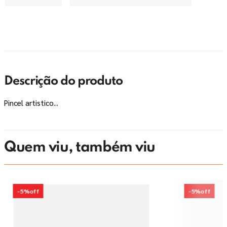
Descrição do produto
Pincel artistico...
Quem viu, também viu
-
5%
off
-
5%
off