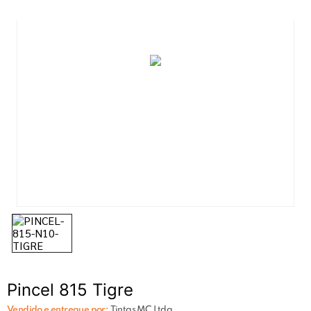
7
º
tinta
8
º
esmalte
9
º
tinta piso
10
º
verniz
Pincel 815 Tigre
Vendido e entregue por:
Tintas MC Ltda