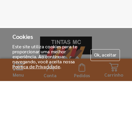
Cookies
Este site utiliza cookies para te
proporcionar uma melhor
Ok, aceitar
experiência. Ao continuar
navegando, você aceita nossa
Política de Privacidade
.
Menu
Carrinho
Horário de atendimento:
Conta
Pedidos
Seg. á Sexta-feira das 08h ás 18:00h
Institucional
Sobre a Tintas MC
Para você
Seja um franqueado
Cadastre-se
Dúvidas