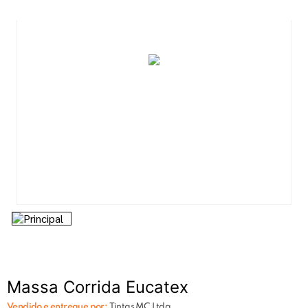
7
º
esmalte
8
º
tinta piso
9
º
tinta
10
º
lixa
Massa Corrida Eucatex
Vendido e entregue por:
Tintas MC Ltda