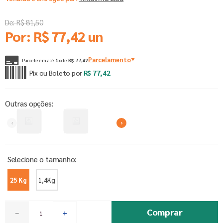
De:
R$
81
,
50
Por:
R$
77
,
42
un
Parcelamento
Parcele em até
1
x
de
R$
77
,
42
Pix ou Boleto por
R$
77
,
42
Outras opções:
25 Kg
1,4Kg
Comprar
－
＋