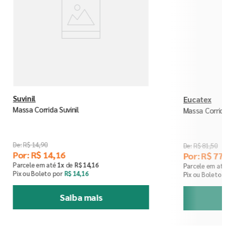
Suvinil
Eucatex
Massa Corrida Suvinil
Massa Corrid
R$
14
,
90
R$
81
,
50
Por:
R$
14
,
16
Por:
R$
77
,
Parcele em até
1
x
de
R$
14
,
16
Parcele em at
Pix ou Boleto por
R$
14
,
16
Pix ou Boleto 
Saiba mais