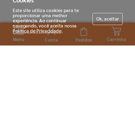
Cookies
Este site utiliza cookies para te
proporcionar uma melhor
Ok, aceitar
experiência. Ao continuar
navegando, você aceita nossa
Política de Privacidade
.
Menu
Carrinho
Conta
Pedidos
Horário de atendimento:
Seg. á Sexta-feira das 08h ás 18:00h
Institucional
Sobre a Tintas MC
Para você
Seja um franqueado
Cadastre-se
Dúvidas