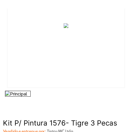
7
º
tinta acrilica
8
º
esmalte
9
º
tinta piso
10
º
spray
Kit P/ Pintura 1576- Tigre 3 Pecas
Vendido e entregue por:
Tintas MC Ltda