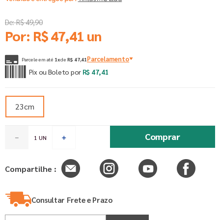
De:
R$
49
,
90
Por:
R$
47
,
41
un
Parcelamento
Parcele em até
1
x
de
R$
47
,
41
Pix ou Boleto por
R$
47
,
41
23cm
Comprar
－
＋
Compartilhe :
Consultar Frete e Prazo