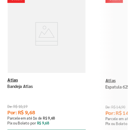
Atlas
Atlas
Bandeja Atlas
Espatula 625
R$
10
,
19
R$
14
,
90
Por:
R$
9
,
68
Por:
R$
14
,
Parcele em até
1
x
de
R$
9
,
68
Parcele em at
Pix ou Boleto por
R$
9
,
68
Pix ou Boleto 