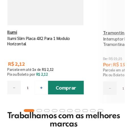
Ilumi
Tramontina
Ilumi Slim Placa 4X2 Para 1 Modulo
Interruptor B
Horizontal
Tramontina
R$
21
,
21
R$
2
,
12
Por:
R$
19
,
Parcele em até
1
x
de
R$
2
,
12
Parcele em at
Pix ou Boleto por
R$
2
,
12
Pix ou Boleto 
Comprar
－
＋
－
Trabalhamos com as melhores
marcas