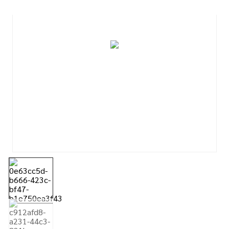
7
º
tinta acrilica
8
º
esmalte
9
º
tinta piso
10
º
spray