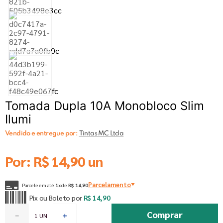
Tomada Dupla 10A Monobloco Slim
Ilumi
Vendido e entregue por:
Tintas MC Ltda
Por:
R$
14
,
90
un
Parcelamento
Parcele em até
1
x
de
R$
14
,
90
Pix ou Boleto por
R$
14
,
90
Comprar
－
＋