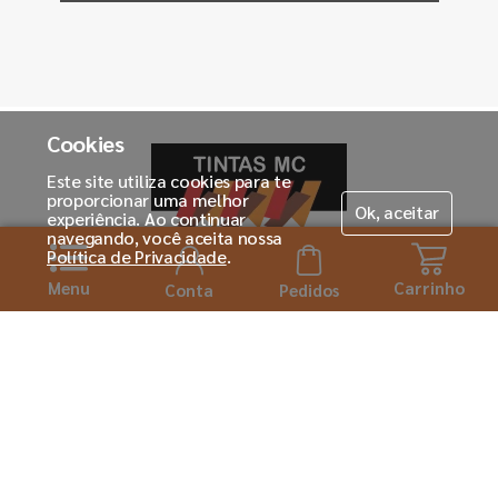
Cookies
Este site utiliza cookies para te
proporcionar uma melhor
Ok, aceitar
experiência. Ao continuar
navegando, você aceita nossa
Política de Privacidade
.
Menu
Carrinho
Horário de atendimento:
Conta
Pedidos
Seg. á Sexta-feira das 08h ás 18:00h
Institucional
Sobre a Tintas MC
Para você
Seja um franqueado
Cadastre-se