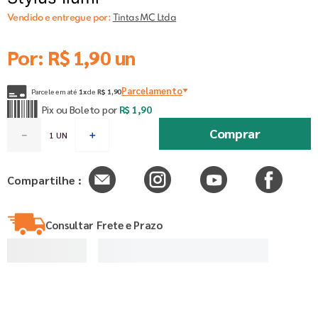
Vendido e entregue por:
Tintas MC Ltda
Por:
R$
1
,
90
un
Parcelamento
Parcele em até
1
x
de
R$
1
,
90
Pix ou Boleto por
R$
1
,
90
Comprar
－
＋
Compartilhe :
Consultar Frete e Prazo