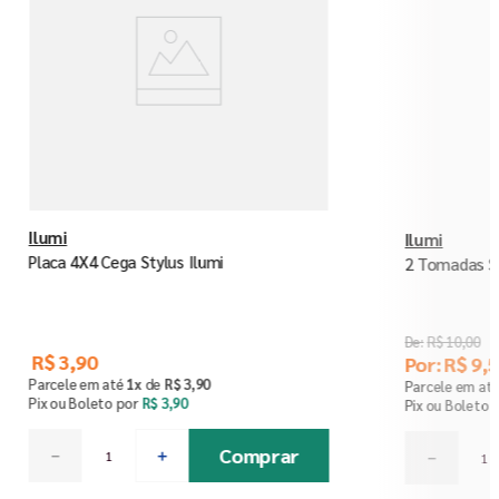
Ilumi
Ilumi
Placa 4X4 Cega Stylus Ilumi
2 Tomadas St
R$
10
,
00
R$
3
,
90
Por:
R$
9
,
5
Parcele em até
1
x
de
R$
3
,
90
Parcele em at
Pix ou Boleto por
R$
3
,
90
Pix ou Boleto 
Comprar
－
＋
－