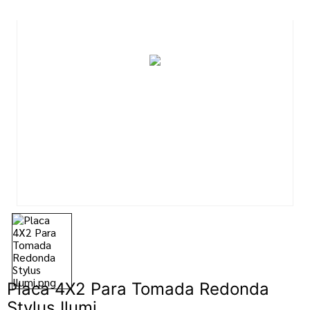
7
º
esmalte
8
º
tinta
9
º
tinta piso
10
º
spray
Placa 4X2 Para Tomada Redonda
Stylus Ilumi