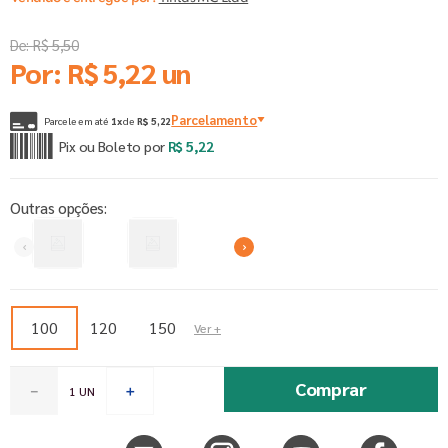
De:
R$
5
,
50
Por:
R$
5
,
22
un
Parcelamento
Parcele em até
1
x
de
R$
5
,
22
Pix ou Boleto por
R$
5
,
22
Outras opções:
100
120
150
Comprar
－
＋