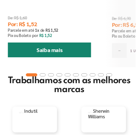
R$
1
,
60
R$
6
,
90
Por:
R$
1
,
52
Por:
R$
6
,
5
Parcele em até
1
x
de
R$
1
,
52
Parcele em at
Pix ou Boleto por
R$
1
,
52
Pix ou Boleto 
Saiba mais
－
Trabalhamos com as melhores
marcas