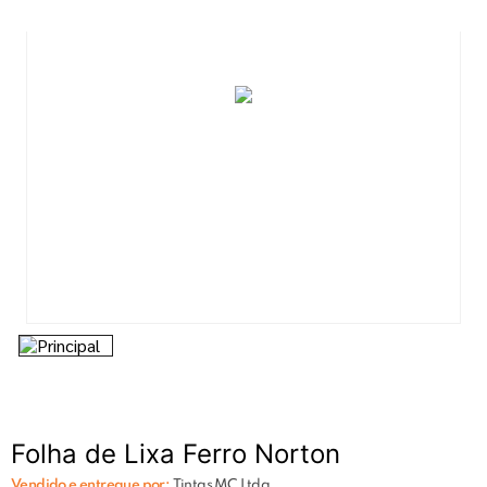
7
º
tinta acrilica
8
º
esmalte
9
º
tinta piso
10
º
spray
Folha de Lixa Ferro Norton
Vendido e entregue por:
Tintas MC Ltda