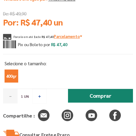
De:
R$
49
,
90
Por:
R$
47
,
40
un
Parcelamento
Parcele em até
1
x
de
R$
47
,
40
Pix ou Boleto por
R$
47
,
40
400gr
Comprar
－
＋
Compartilhe :
Consultar Frete e Prazo