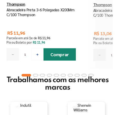
Thompson
Thompson
Abracadeira Preta 3-6 Polegadas X200Mm
Abracadeira 
C/100 Thompson
C/100 Thom
R$
11
,
96
R$
13
,
06
Parcele em até
1
x
de
R$
11
,
96
Parcele em at
Pix ou Boleto por
R$
11
,
96
Pix ou Boleto 
Comprar
－
＋
－
Trabalhamos com as melhores
marcas