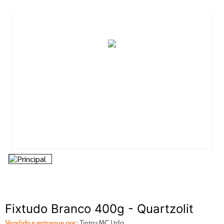
7
º
tinta acrilica
8
º
esmalte
9
º
tinta piso
10
º
spray
Fixtudo Branco 400g - Quartzolit
Vendido e entregue por:
Tintas MC Ltda