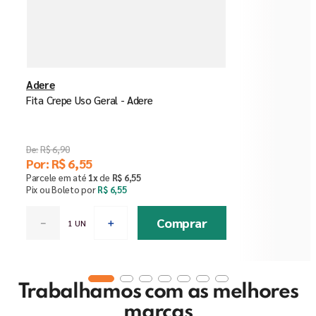
Adere
Fita Crepe Uso Geral - Adere
R$
6
,
90
Por:
R$
6
,
55
Parcele em até
1
x
de
R$
6
,
55
Pix ou Boleto por
R$
6
,
55
Comprar
－
＋
Trabalhamos com as melhores
marcas