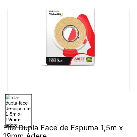
7
º
massa acrilica
8
º
tinta
9
º
tinta piso
10
º
verniz
Fita Dupla Face de Espuma 1,5m x
19mm Adere