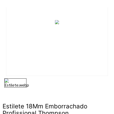
7
º
tinta
8
º
esmalte
9
º
tinta piso
10
º
verniz
Estilete 18Mm Emborrachado
Profissional Thompson