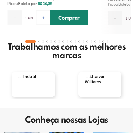
Pix ou Boleto por
R$
16
,
39
Pix ou Boleto 
Comprar
－
＋
－
Trabalhamos com as melhores
marcas
Conheça nossas Lojas