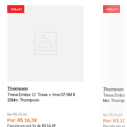
-
5%
off
-
5%
off
Thompson
Thompson
Trena Embor C/ Trava + Ima 07-5M X
Trena Embor 
25Mm Thompson
Mm Thomps
R$
17
,
26
R$
11
,
07
Por:
R$
16
,
39
Por:
R$
10
,
Parcele em até
1
x
de
R$
16
,
39
Parcele em at