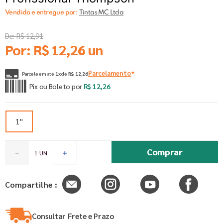
Vendido e entregue por:
Tintas MC Ltda
De:
R$
12
,
91
Por:
R$
12
,
26
un
Parcelamento
Parcele em até
1
x
de
R$
12
,
26
Pix ou Boleto por
R$
12
,
26
1"
Comprar
－
＋
Compartilhe :
Consultar Frete e Prazo