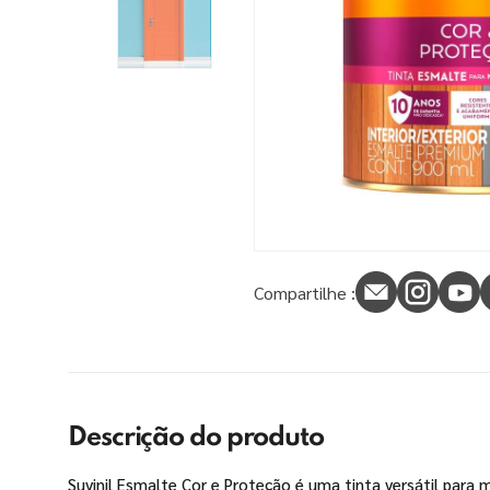
9
º
tinta piso
10
º
spray
Compartilhe :
Descrição do produto
Suvinil Esmalte Cor e Proteção é uma tinta versátil para 