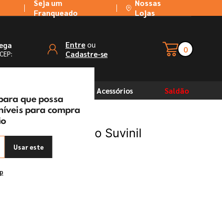
Seja um
Nossas
Franqueado
Lojas
ou
Entre
rega
0
Cadastre-se
 CEP:
Solventes
Acessórios
Saldão
 para que possa
oníveis para compra
ão
ja Cor e Proteção Suvinil
Usar este
ep