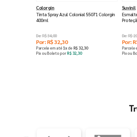
Colorgin
Suvinil
Tinta Spray Azul Colonial 55071 Colorgin
Esmalte
400ml
Proteçã
R$
34
,
00
R$
2
Por:
R$
32
,
30
Por:
R
Parcele em até
1
x
de
R$
32
,
30
Parcele
Pix ou Boleto por
R$
32
,
30
Pix ou B
Comprar
－
＋
－
T