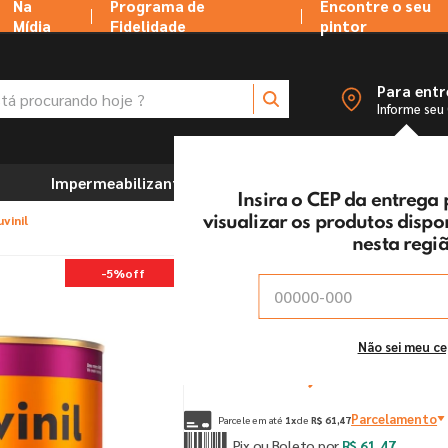
Na
Programa de
Encontre o seu
Mídia
Fidelidade
pintor
 procurando hoje ?
Para ent
Informe seu
Impermeabilizantes
Marcenaria e Ferramentas
Insira o CEP da entrega
vinil
visualizar os produtos disp
nesta regi
Esmalte Brilhante Laran
-
5%
off
Vendido e entregue por:
Tintas MC Ltda
De:
R$
64
,
70
Não sei meu c
Por:
R$
61
,
47
un
Parcelamento
Parcele em até
1
x
de
R$
61
,
47
Pix ou Boleto por
R$
61
,
47