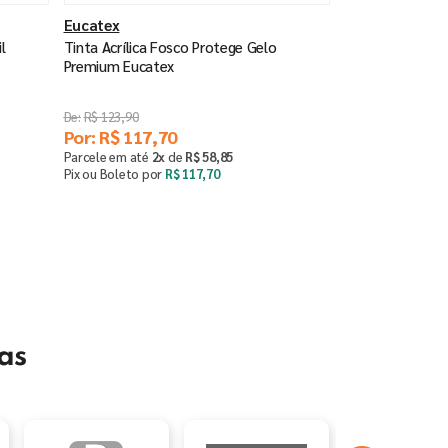
Eucatex
l
Tinta Acrílica Fosco Protege Gelo
Premium Eucatex
R$
123
,
90
Por:
R$
117
,
70
Parcele em até
2
x
de
R$
58
,
85
Pix ou Boleto por
R$
117
,
70
Saiba mais
as