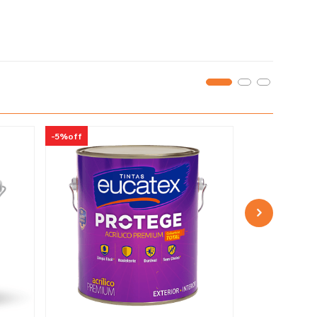
-
5%
off