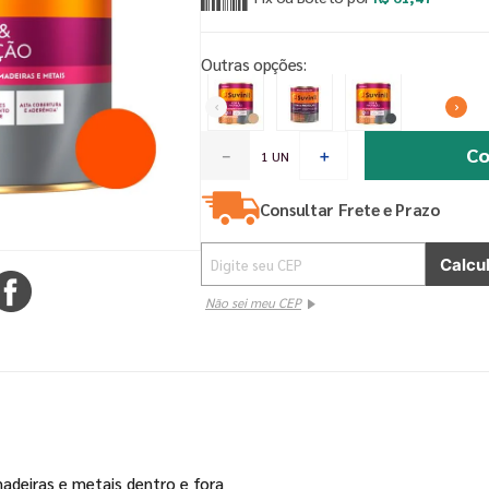
Outras opções:
Co
－
＋
Consultar Frete e Prazo
Não sei meu CEP
madeiras e metais dentro e fora