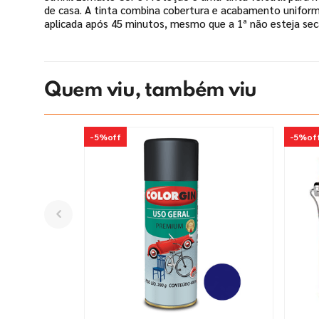
de casa. A tinta combina cobertura e acabamento unifor
aplicada após 45 minutos, mesmo que a 1ª não esteja seca
Quem viu, também viu
-
5%
off
-
5%
of