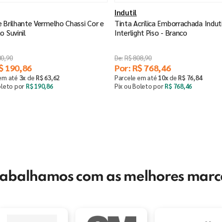
Indutil
 Brilhante Vermelho Chassi Cor e
Tinta Acrílica Emborrachada Induti
o Suvinil
Interlight Piso - Branco
00
,
90
R$
808
,
90
$
190
,
86
Por:
R$
768
,
46
 em até
3
x
de
R$
63
,
62
Parcele em até
10
x
de
R$
76
,
84
oleto por
R$
190
,
86
Pix ou Boleto por
R$
768
,
46
Comprar
Saiba mais
＋
rabalhamos com as melhores marc