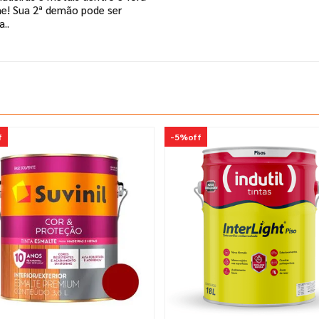
me! Sua 2ª demão pode ser
..
f
-
5%
off