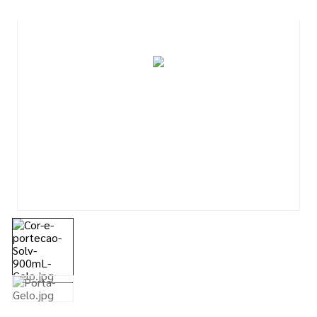
7
º
esmalte
8
º
tinta piso
9
º
tinta
10
º
lixa