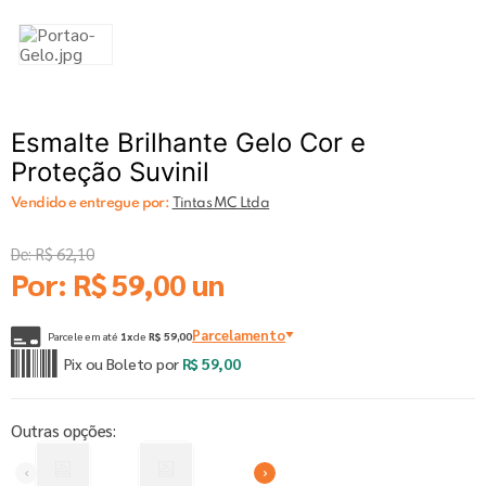
Esmalte Brilhante Gelo Cor e
Proteção Suvinil
Vendido e entregue por:
Tintas MC Ltda
De:
R$
62
,
10
Por:
R$
59
,
00
un
Parcelamento
Parcele em até
1
x
de
R$
59
,
00
Pix ou Boleto por
R$
59
,
00
Outras opções: