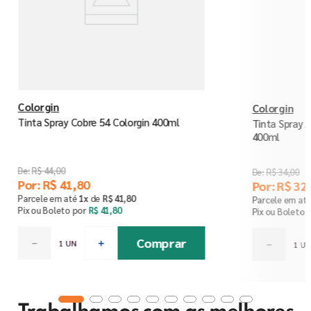
Colorgin
Colorgin
Tinta Spray Cobre 54 Colorgin 400ml
Tinta Spray A
400ml
R$
44
,
00
R$
34
,
00
Por:
R$
41
,
80
Por:
R$
32
,
Parcele em até
1
x
de
R$
41
,
80
Parcele em at
Pix ou Boleto por
R$
41
,
80
Pix ou Boleto 
Comprar
－
＋
－