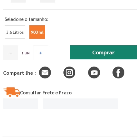
3,6 Litros
900 ml
Comprar
－
＋
Compartilhe :
Consultar Frete e Prazo