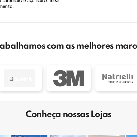
ço carboNÃO e aço iNÃOx. Ideal
mento..
rabalhamos com as melhores marc
Conheça nossas Lojas