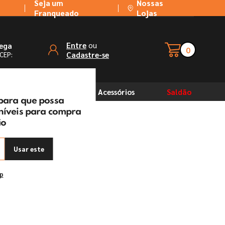
Seja um
Nossas
Franqueado
Lojas
ou
Entre
rega
0
Cadastre-se
 CEP:
Solventes
Acessórios
Saldão
 para que possa
oníveis para compra
ão
Ferro Thompson
Usar este
ep