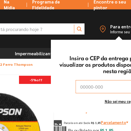
Na
Programa de
Encontre o seu
Mídia
Fidelidade
pintor
 procurando hoje ?
Para ent
Informe seu
Impermeabilizantes
Marcenaria e Ferramentas
Insira o CEP da entrega
1/2 Ferro Thompson
visualizar os produtos disp
nesta regi
Disco De Corte 4 1/2 
-
5%
off
Vendido e entregue por:
Tintas MC Ltda
De:
R$
1
,
95
Não sei meu c
Por:
R$
1
,
85
un
Parcelamento
Parcele em até
1
x
de
R$
1
,
85
Pix ou Boleto por
R$
1
,
85