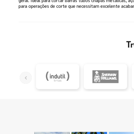
geral. Ideal para cortar barras tubos chapas metálicas, a
para operações de corte que necessitam excelente acaba
T