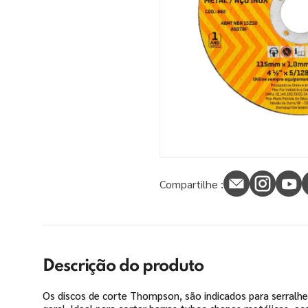
9
º
tinta piso
10
º
verniz
Compartilhe :
Descrição do produto
Os discos de corte Thompson, são indicados para serralhe