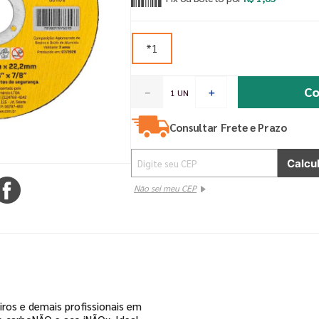
*1
Co
－
＋
Consultar Frete e Prazo
Não sei meu CEP
iros e demais profissionais em