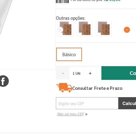
Outras opções:
Básico
Co
－
＋
Consultar Frete e Prazo
Não sei meu CEP