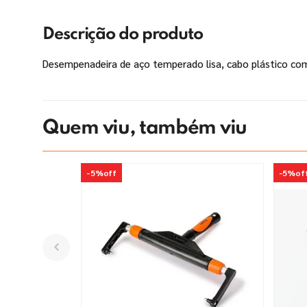
Descrição do produto
Desempenadeira de aço temperado lisa, cabo plástico com 
Quem viu, também viu
-
5%
off
-
5%
of