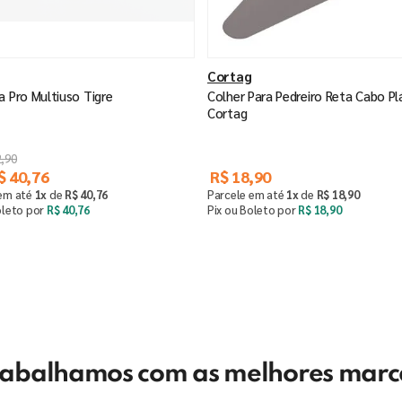
Cortag
a Pro Multiuso Tigre
Colher Para Pedreiro Reta Cabo Pl
Cortag
2
,
90
$
40
,
76
R$
18
,
90
 em até
1
x
de
R$
40
,
76
Parcele em até
1
x
de
R$
18
,
90
oleto por
R$
40
,
76
Pix ou Boleto por
R$
18
,
90
Comprar
Saiba mais
＋
rabalhamos com as melhores marc