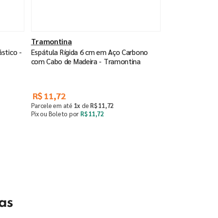
Tramontina
ástico -
Espátula Rígida 6 cm em Aço Carbono
com Cabo de Madeira - Tramontina
R$
11
,
72
Parcele em até
1
x
de
R$
11
,
72
Pix ou Boleto por
R$
11
,
72
Saiba mais
as