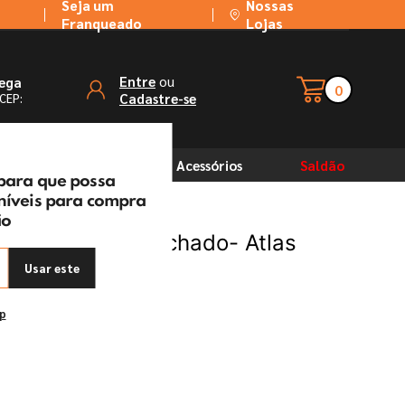
Seja um
Nossas
Franqueado
Lojas
ou
Entre
rega
0
Cadastre-se
 CEP:
Solventes
Acessórios
Saldão
 para que possa
oníveis para compra
ão
isa 143 Cabo Fechado- Atlas
Usar este
ep