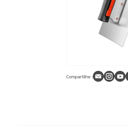
9
º
tinta piso
10
º
spray
Compartilhe :