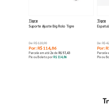
Tigre
Tigre
Suporte Ajuste Big Rolo Tigre
Espatul
R$
120
,
90
R$
4
Por:
R$
114
,
86
Por:
R
Parcele em até
2
x
de
R$
57
,
43
Parcele
Pix ou Boleto por
R$
114
,
86
Pix ou B
Comprar
－
＋
－
T