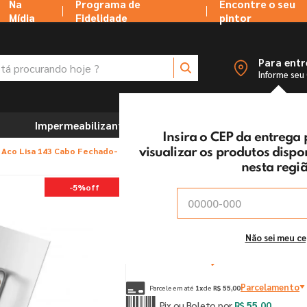
Na
Programa de
Encontre o seu
Mídia
Fidelidade
pintor
 procurando hoje ?
Para ent
Informe seu
Impermeabilizantes
Marcenaria e Ferramentas
Insira o CEP da entrega
Aco Lisa 143 Cabo Fechado- Atlas
visualizar os produtos disp
nesta regi
Desempenadeira Aco L
-
5%
off
Vendido e entregue por:
Tintas MC Ltda
De:
R$
57
,
90
Não sei meu c
Por:
R$
55
,
00
un
Parcelamento
Parcele em até
1
x
de
R$
55
,
00
Pix ou Boleto por
R$
55
,
00