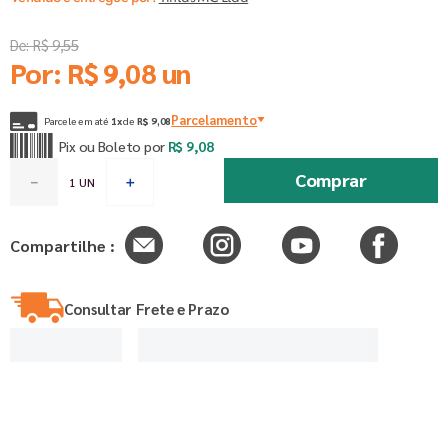
De:
R$
9
,
55
Por:
R$
9
,
08
un
Parcelamento
Parcele em até
1
x
de
R$
9
,
08
Pix ou Boleto por
R$
9
,
08
Comprar
－
＋
Compartilhe :
Consultar Frete e Prazo