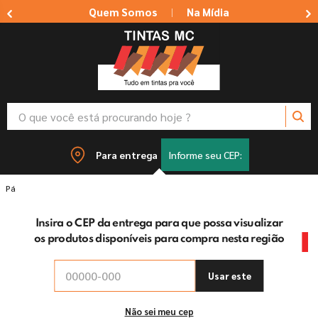
Quem Somos
Na Mídia
|
O que você está procurando hoje ?
TERMOS MAIS BUSCADOS
Para entrega
Informe seu CEP:
1
º
tinta suvinil
Tintas
Corante Laranja Suvinil
2
º
tinta branca
Insira o CEP da entrega para que possa visualizar
3
º
massa corrida
os produtos disponíveis para compra nesta região
-
5%
off
4
º
sherwin willians
5
º
tinta acrilica
Usar este
6
º
massa acrilica
Não sei meu cep