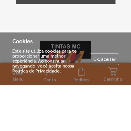
Cookies
Este site utiliza cookies para te
proporcionar uma melhor
Ok, aceitar
experiência. Ao continuar
navegando, você aceita nossa
Política de Privacidade
.
Menu
Carrinho
Horário de atendimento:
Conta
Pedidos
Seg. á Sexta-feira das 08h ás 18:00h
Institucional
Sobre a Tintas MC
Para você