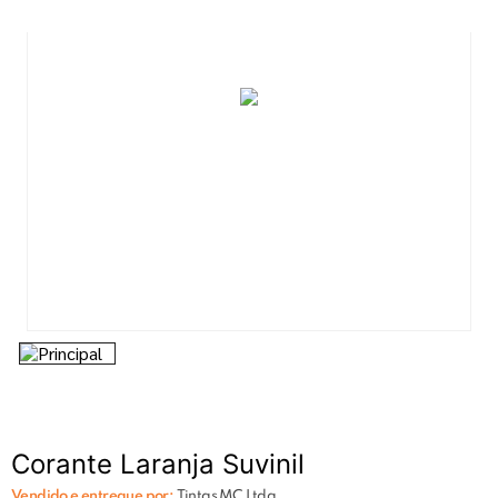
7
º
esmalte
8
º
tinta piso
9
º
tinta
10
º
lixa
Corante Laranja Suvinil
Vendido e entregue por:
Tintas MC Ltda