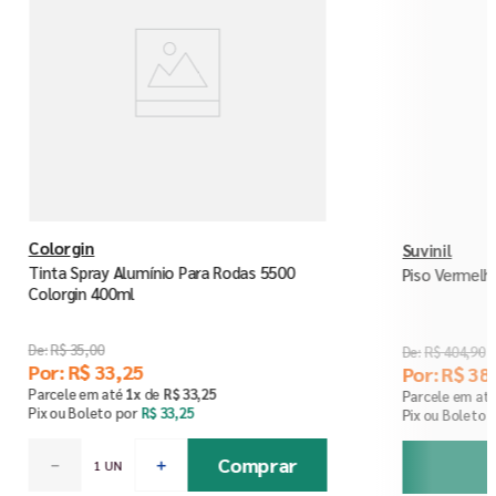
Colorgin
Suvinil
Tinta Spray Alumínio Para Rodas 5500
Piso Vermelho
Colorgin 400ml
R$
35
,
00
R$
404
,
90
Por:
R$
33
,
25
Por:
R$
38
Parcele em até
1
x
de
R$
33
,
25
Parcele em at
Pix ou Boleto por
R$
33
,
25
Pix ou Boleto 
Comprar
－
＋